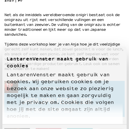
2020
90’
OVER LANTARENVENSTER
Net als de inmiddels wereldberoemde onigiri bestaat ook de
onigirazu uit rijst met verschillende vullingen en een
Wat we doen
buitenkant van zeewier. De vulling van de onigirazu is echter
Werken bij
minder traditioneel en lijkt meer op dat van Japanse
sandwiches.
Wie is wie
Word vriend
Tijdens deze workshop leer je van Anja hoe je dit veelzijdige
gerecht zelf kunt maken, dat zowel geschikt is voor de lunch,
Historie
als snack of voor een picnic. Je kunt zelf bepalen wat voor
Partners
LantarenVenster maakt gebruik van
vulling je het lekkerst vindt. Tijdens deze workshop worden
Huisregels
alleen plantaardige producten gebruikt. Leuk ook om samen
cookies
met kinderen te maken!
Privacyverklaring
LantarenVenster maakt gebruik van
Integriteits- en gedragscode
cookies. Wij gebruiken cookies om je
Duurzaamheid
Deze voorstelling hoort bij
bezoek aan onze website zo plezierig
Culturele boycot Israël
mogelijk te maken en gaan zorgvuldig
Ruimte voor artistieke vrijheid – VNPF
CAMERA JAPAN FESTIVAL 2020
met je privacy om. Cookies die volgen
hoe jij met de site omgaat zijn altijd
24 SEP 2020 T/M 27 SEP 2020
anoniem.