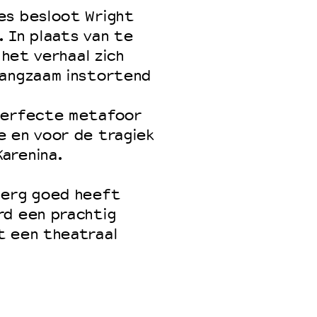
es besloot Wright
 In plaats van te
 het verhaal zich
 VNPF
langzaam instortend
 perfecte metafoor
e en voor de tragiek
arenina.
 erg goed heeft
rd een prachtig
t een theatraal