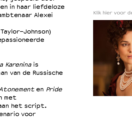
en in haar liefdeloze
Klik hier voor d
ambtenaar Alexei
 Taylor-Johnson)
epassioneerde
a Karenina
is
an van de Russische
Atonement
en
Pride
n met
aan het script.
enario voor