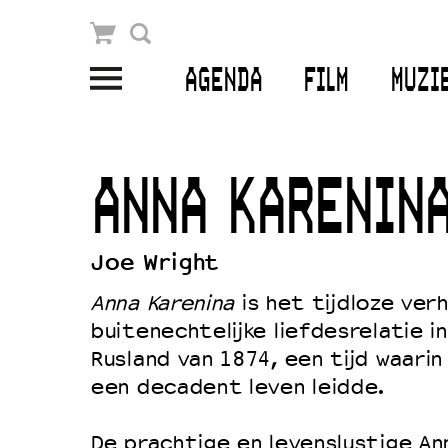
Winkelmandje
Zoek
AGENDA
FILM
MUZI
PLAN JE BEZOEK
Openingstijden & contact
ANNA KARENIN
Bereikbaarheid
Kaartverkoop
Joe Wright
Anna Karenina
is het tijdloze ver
buitenechtelijke liefdesrelatie i
EDUCATIE
Rusland van 1874, een tijd waarin
Schoolvoorstellingen
een decadent leven leidde.
Filmprogramma’s Primair Onderwijs
De prachtige en levenslustige An