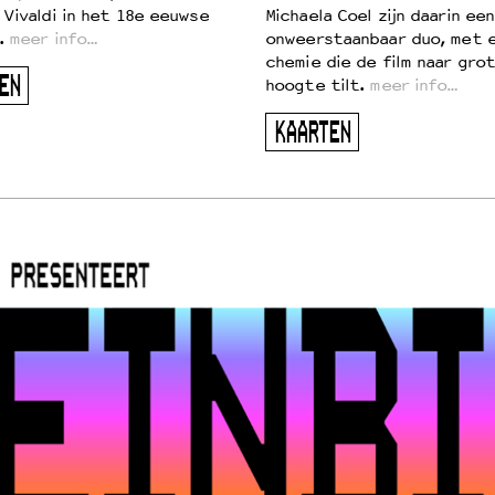
 Vivaldi in het 18e eeuwse
Michaela Coel zijn daarin een
.
meer info…
onweerstaanbaar duo, met 
chemie die de film naar gro
EN
hoogte tilt.
meer info…
KAARTEN