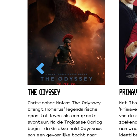
ICL
THE ODYSSEY
PRIMAV
k je de
Christopher Nolans The Odyssey
Het Ita
aires
brengt Homerus' legendarische
'Primave
on
epos tot leven als een groots
van de 
…
avontuur. Na de Trojaanse Oorlog
zoekende
begint de Griekse held Odysseus
een wee
aan een gevaarlijke tocht naar
identit