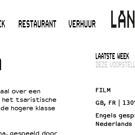
EK
RESTAURANT
VERHUUR
LAATSTE WEEK
A
DEZE VOORSTELL
FILM
haal over een
n het tsaristische
GB, FR
130
 de hogere klasse
Engels gesp
Nederlands 
na, gespeeld door