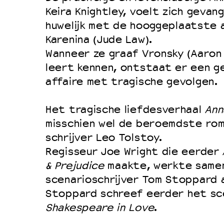
Filmprogramma’s VO/MBO
Keira Knightley, voelt zich gevang
Speciale educatieprogramma’s
huwelijk met de hooggeplaatste 
Karenina (Jude Law).
Wanneer ze graaf Vronsky (Aaron
OVER LANTARENVENSTER
leert kennen, ontstaat er een g
Wat we doen
affaire met tragische gevolgen.
Werken bij
Het tragische liefdesverhaal
Ann
Wie is wie
misschien wel de beroemdste rom
Word vriend
schrijver Leo Tolstoy.
Historie
Regisseur Joe Wright die eerder
& Prejudice
maakte, werkte same
Partners
scenarioschrijver Tom Stoppard 
Huisregels
Stoppard schreef eerder het sc
Privacyverklaring
Shakespeare in Love
.
Integriteits- en gedragscode