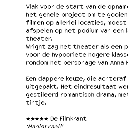
Vlak voor de start van de opnam
Duurzaamheid
het gehele project om te gooien.
Culturele boycot Israël
filmen op allerlei locaties, moest
Ruimte voor artistieke vrijheid –
afspelen op het podium van een 
theater.
Wright zag het theater als een
voor de hypocriete hogere klass
rondom het personage van Anna K
Een dappere keuze, die achteraf
uitgepakt. Het eindresultaat we
gestileerd romantisch drama, me
tintje.
★★★★★ De Filmkrant
‘Magistraal!’