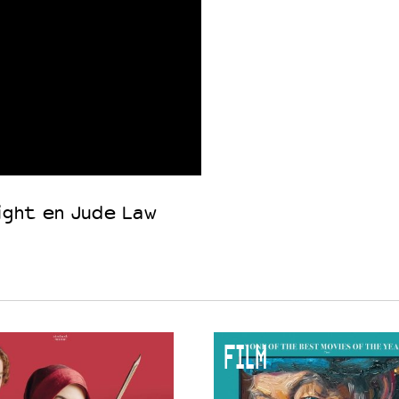
right en Jude Law
FILM