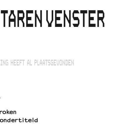
ING HEEFT AL PLAATSGEVONDEN
’
roken
ondertiteld