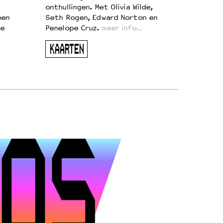
onthullingen. Met Olivia Wilde,
een
Seth Rogen, Edward Norton en
te
Penelope Cruz.
meer info…
KAARTEN