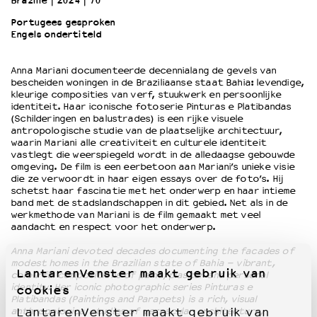
Brazilië
2024
70’
Portugees gesproken
Engels ondertiteld
OVER LANTARENVENSTER
Wat we doen
Anna Mariani documenteerde decennialang de gevels van
Werken bij
bescheiden woningen in de Braziliaanse staat Bahia: levendige,
Wie is wie
kleurige composities van verf, stuukwerk en persoonlijke
Word vriend
identiteit. Haar iconische fotoserie Pinturas e Platibandas
(Schilderingen en balustrades) is een rijke visuele
Historie
antropologische studie van de plaatselijke architectuur,
Partners
waarin Mariani alle creativiteit en culturele identiteit
vastlegt die weerspiegeld wordt in de alledaagse gebouwde
Huisregels
omgeving. De film is een eerbetoon aan Mariani’s unieke visie
Privacyverklaring
die ze verwoordt in haar eigen essays over de foto’s. Hij
Integriteits- en gedragscode
schetst haar fascinatie met het onderwerp en haar intieme
band met de stadslandschappen in dit gebied. Net als in de
Duurzaamheid
werkmethode van Mariani is de film gemaakt met veel
Culturele boycot Israël
aandacht en respect voor het onderwerp.
Ruimte voor artistieke vrijheid – VNPF
Anna Mariani devoted decades documenting the facades of
modest homes in the Brazilian state of Bahia – vibrant,
LantarenVenster maakt gebruik van
colourful compositions of paint, plaster and personal
identity. Her iconic photographic series Pinturas e
cookies
Platibandas (Paintings and Parapets) is a rich, visual
anthropological studies of vernacular architecture,
LantarenVenster maakt gebruik van