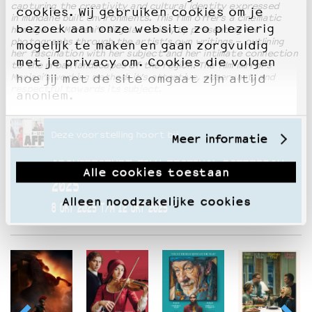
capturing the creativity and cultural identity expressed
cookies. Wij gebruiken cookies om je
in mundane built environments. This film offers a cinematic
bezoek aan onze website zo plezierig
homage to Mariani’s singular vision, by presenting her
photographs through the artist’s own writings – outlining
mogelijk te maken en gaan zorgvuldig
her fascination with her subject and her intimate connection
met je privacy om. Cookies die volgen
to the urban landscapes of the region. The film mirrors
Mariani’s working method: it’s attentive, observant, and
hoe jij met de site omgaat zijn altijd
respectful towards its subject.
anoniem.
Deze voorstelling hoort bij
Meer informatie
ARCHITECTURE FILM FESTIVAL ROTTERDAM
Alle cookies toestaan
2025
Alleen noodzakelijke cookies
8 OKT 2025 T/M 12 OKT 2025