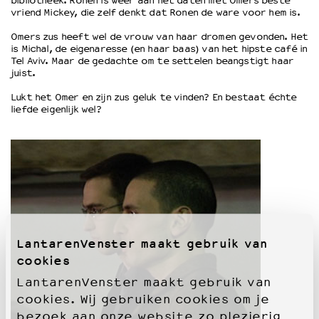
bibliotheek. Ronen is weer aan het daten met Omers beste
vriend Mickey, die zelf denkt dat Ronen de ware voor hem is.
OVER LANTARENVENSTER
Omers zus heeft wel de vrouw van haar dromen gevonden. Het
is Michal, de eigenaresse (en haar baas) van het hipste café in
Wat we doen
Tel Aviv. Maar de gedachte om te settelen beangstigt haar
Werken bij
juist.
Wie is wie
Lukt het Omer en zijn zus geluk te vinden? En bestaat échte
Word vriend
liefde eigenlijk wel?
Historie
Partners
Huisregels
Privacyverklaring
Integriteits- en gedragscode
Duurzaamheid
Culturele boycot Israël
LantarenVenster maakt gebruik van
Ruimte voor artistieke vrijheid – VNPF
cookies
LantarenVenster maakt gebruik van
cookies. Wij gebruiken cookies om je
bezoek aan onze website zo plezierig