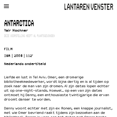
AGENDA
FILM
MUZIEK
RESTAURANT
VERHUUR
ANTARCTICA
Yair Hochner
Winkelmandje
Zoek
DEZE VOORSTELLING HEEFT AL PLAATSGEVONDEN
PLAN JE BEZOEK
FILM
Openingstijden & contact
ISR
2008
112’
Bereikbaarheid
Nederlands ondertiteld
Kaartverkoop
Liefde en lust in Tel Aviv. Omer, een dromerige
bibliotheekmedewerker, wordt bijna dertig en is al tijden op
EDUCATIE
zoek naar de man van zijn dromen. Al zijn dates lopen echter
uit op one-night-stands. Hoewel… op een van zijn dates
Schoolvoorstellingen
ontmoet hij Danny, een enthousiaste twintigjarige die ervan
Filmprogramma’s Primair Onderwijs
droomt danser te worden.
Filmprogramma’s VO/MBO
Danny woont echter met zijn ex Ronen, een knappe journalist,
Speciale educatieprogramma’s
met wie Omer bevriend raakt tijdens zijn bezoeken aan de