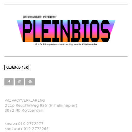
NIEUWSBRIEF? JA!
PRIVACYVERKLARING
Otto Reuchlinweg 996 (Wilhelminapier)
Film
3072 MD Rotterdam
Muziek
kassa:
010 2772277
Familie
kantoor:
010 2772266