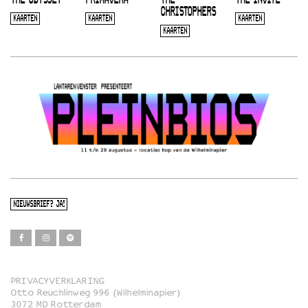
CHRISTOPHERS
KAARTEN
KAARTEN
KAARTEN
KAARTEN
NIEUWSBRIEF? JA!
PRIVACYVERKLARING
Otto Reuchlinweg 996 (Wilhelminapier)
Film
3072 MD Rotterdam