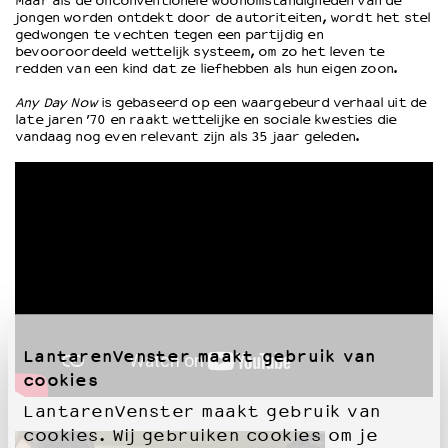
Maar als de onconventionele woonomstandigheden van de
jongen worden ontdekt door de autoriteiten, wordt het stel
gedwongen te vechten tegen een partijdig en
OVER LANTARENVENSTER
bevooroordeeld wettelijk systeem, om zo het leven te
redden van een kind dat ze liefhebben als hun eigen zoon.
Wat we doen
Werken bij
Any Day Now
is gebaseerd op een waargebeurd verhaal uit de
late jaren ’70 en raakt wettelijke en sociale kwesties die
Wie is wie
vandaag nog even relevant zijn als 35 jaar geleden.
Word vriend
Historie
Partners
Huisregels
Privacyverklaring
Integriteits- en gedragscode
Duurzaamheid
Culturele boycot Israël
Ruimte voor artistieke vrijheid – VNPF
LantarenVenster maakt gebruik van
cookies
LantarenVenster maakt gebruik van
cookies. Wij gebruiken cookies om je