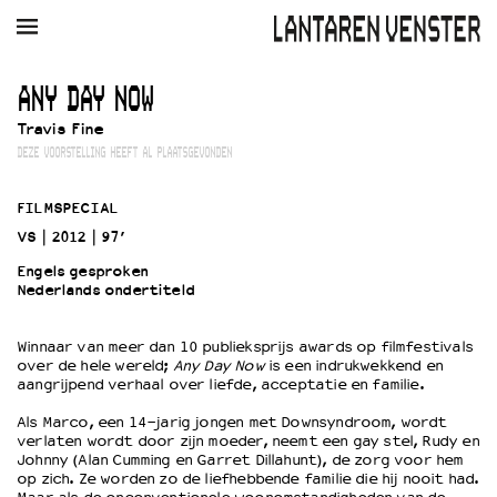
AGENDA
FILM
MUZIEK
RESTAURANT
VERHUUR
ANY DAY NOW
Travis Fine
Winkelmandje
Zoek
DEZE VOORSTELLING HEEFT AL PLAATSGEVONDEN
PLAN JE BEZOEK
FILMSPECIAL
Openingstijden & contact
VS
2012
97’
Bereikbaarheid
Engels gesproken
Kaartverkoop
Nederlands ondertiteld
Winnaar van meer dan 10 publieksprijs awards op filmfestivals
EDUCATIE
over de hele wereld;
Any Day Now
is een indrukwekkend en
aangrijpend verhaal over liefde, acceptatie en familie.
Schoolvoorstellingen
Filmprogramma’s Primair Onderwijs
Als Marco, een 14-jarig jongen met Downsyndroom, wordt
verlaten wordt door zijn moeder, neemt een gay stel, Rudy en
Filmprogramma’s VO/MBO
Johnny (Alan Cumming en Garret Dillahunt), de zorg voor hem
Speciale educatieprogramma’s
op zich. Ze worden zo de liefhebbende familie die hij nooit had.