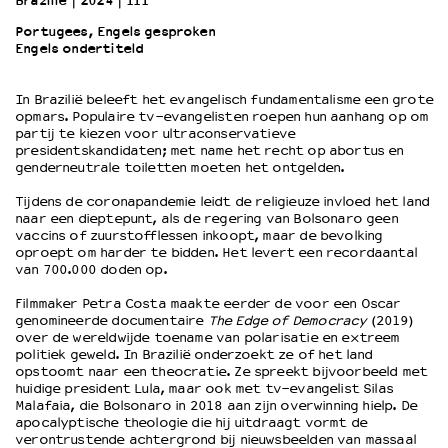
Brazilië
2024
111’
Portugees, Engels gesproken
Engels ondertiteld
OVER LANTARENVENSTER
Wat we doen
In Brazilië beleeft het evangelisch fundamentalisme een grote
Werken bij
opmars. Populaire tv-evangelisten roepen hun aanhang op om
Wie is wie
partij te kiezen voor ultraconservatieve
Word vriend
presidentskandidaten; met name het recht op abortus en
genderneutrale toiletten moeten het ontgelden.
Historie
Partners
Tijdens de coronapandemie leidt de religieuze invloed het land
naar een dieptepunt, als de regering van Bolsonaro geen
Huisregels
vaccins of zuurstofflessen inkoopt, maar de bevolking
Privacyverklaring
oproept om harder te bidden. Het levert een recordaantal
Integriteits- en gedragscode
van 700.000 doden op.
Duurzaamheid
Filmmaker Petra Costa maakte eerder de voor een Oscar
Culturele boycot Israël
genomineerde documentaire
The Edge of Democracy
(2019)
over de wereldwijde toename van polarisatie en extreem
Ruimte voor artistieke vrijheid – VNPF
politiek geweld. In Brazilië onderzoekt ze of het land
opstoomt naar een theocratie. Ze spreekt bijvoorbeeld met
huidige president Lula, maar ook met tv-evangelist Silas
Malafaia, die Bolsonaro in 2018 aan zijn overwinning hielp. De
apocalyptische theologie die hij uitdraagt vormt de
verontrustende achtergrond bij nieuwsbeelden van massaal