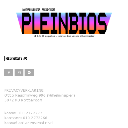
NIEUWSBRIEF? JA!
PRIVACYVERKLARING
Otto Reuchlinweg 996 (Wilhelminapier)
Film
3072 MD Rotterdam
Muziek
kassa:
010 2772277
Familie
kantoor:
010 2772266
kassa@lantarenvenster.nl
Film in English