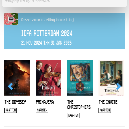
hanging on by a thread.
Deze voorstelling hoort bij
IDFA ROTTERDAM 2024
21 NOV 2024 T/M 31 JAN 2025
THE ODYSSEY
PRIMAVERA
THE
THE INVITE
CHRISTOPHERS
KAARTEN
KAARTEN
KAARTEN
KAARTEN