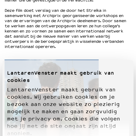
manier die de gevestigde orde verwachtte.
Deze film doet verslag van de door het Strelka in
OVER LANTARENVENSTER
samenwerking met Archiprix georganiseerde workshops en
van de ervaringen van de Archiprix deelnemers. Door samen
Wat we doen
te werken aan de ontwerpopgaven leren ze hun collega’s
Werken bij
kennen en zo vormen ze samen een internationaal netwerk
dat aansluit bij de nieuwe manier van werken waarbij
Wie is wie
ontwerpers in de beroepspraktijk in wisselende verbanden
Word vriend
internationaal opereren.
Historie
Partners
Huisregels
LantarenVenster maakt gebruik van
Privacyverklaring
cookies
Integriteits- en gedragscode
Duurzaamheid
LantarenVenster maakt gebruik van
Culturele boycot Israël
cookies. Wij gebruiken cookies om je
Ruimte voor artistieke vrijheid – VNPF
bezoek aan onze website zo plezierig
mogelijk te maken en gaan zorgvuldig
met je privacy om. Cookies die volgen
hoe jij met de site omgaat zijn altijd
anoniem.