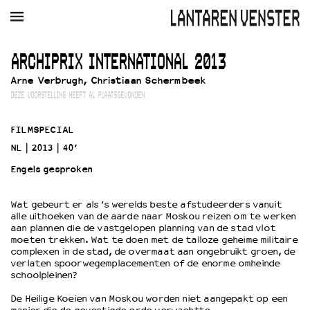
AGENDA
FILM
MUZIEK
RESTAURANT
VERHUUR
ARCHIPRIX INTERNATIONAL 2013
Arne Verbrugh, Christiaan Schermbeek
Winkelmandje
Zoek
DEZE VOORSTELLING HEEFT AL PLAATSGEVONDEN
PLAN JE BEZOEK
FILMSPECIAL
Openingstijden & contact
NL
2013
40’
Bereikbaarheid
Engels gesproken
Kaartverkoop
Wat gebeurt er als ’s werelds beste afstudeerders vanuit
alle uithoeken van de aarde naar Moskou reizen om te werken
EDUCATIE
aan plannen die de vastgelopen planning van de stad vlot
moeten trekken. Wat te doen met de talloze geheime militaire
Schoolvoorstellingen
complexen in de stad, de overmaat aan ongebruikt groen, de
Filmprogramma’s Primair Onderwijs
verlaten spoorwegemplacementen of de enorme omheinde
schoolpleinen?
Filmprogramma’s VO/MBO
Speciale educatieprogramma’s
De Heilige Koeien van Moskou worden niet aangepakt op een