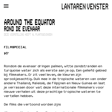
AGENDA
FILM
MUZIEK
RESTAURANT
VERHUUR
AROUND THE EQUATOR
ROND DE EVENAAR
Winkelmandje
Zoek
DEZE VOORSTELLING HEEFT AL PLAATSGEVONDEN
PLAN JE BEZOEK
FILMSPECIAL
Openingstijden & contact
90’
Bereikbaarheid
Kaartverkoop
Rondom de evenaar dringen palmen, witte zandstranden en
turquoise water zich als eerste aan je op. Een geliefd gebied
bij filmmakers. Er zit veel leven, de kleuren zijn
sprookjesachtig. Duik mee in de tropische wateren van onder
EDUCATIE
andere Thailand, Maleisië, de Filipijnen en Nieuw Guinea en laat
je verrassen door wat deze internationale filmmakers voor
Schoolvoorstellingen
nieuwe verhalen uit deze prachtige tropische wateren te
Filmprogramma’s Primair Onderwijs
vertellen hebben.
Filmprogramma’s VO/MBO
De films die vertoond worden zijn:
Speciale educatieprogramma’s