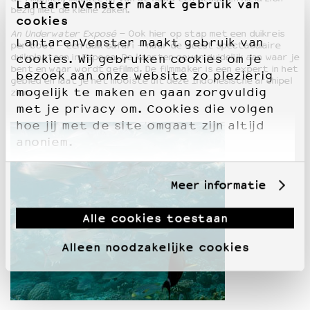
LantarenVenster maakt gebruik van
bezig met de kleine zaken.
cookies
An Underwater Exposé
– Ook hier op stap met een duikreis
LantarenVenster maakt gebruik van
per boot – een duik safari – naar de meest spectaculaire
duikplaatsen in Papoea. De kaarten geven duidelijk aan waar je
cookies. Wij gebruiken cookies om je
bent en waar wordt gefilmd. De filmmaker is een expert in het
bezoek aan onze website zo plezierig
gebied en laat je het mooiste uit deze Indonesische archipel
mogelijk te maken en gaan zorgvuldig
zien.
met je privacy om. Cookies die volgen
hoe jij met de site omgaat zijn altijd
anoniem.
Meer informatie
Alle cookies toestaan
Alleen noodzakelijke cookies