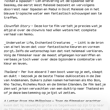
Tioman & Sipadan
– Een aflevering uit de Spaanse serie
SeaWay, die eerst West Maleisië bezoekt en vervolgens
doorreist naar Sipadan en Mabul in Oost Maleisië om in het
OVER LANTARENVENSTER
blauwe tropische water een fantastisch schouwspel aan te
treffen.
Wat we doen
Werken bij
Clownfish Story
– Deze korte film vertelt je precies wat je
altijd al over de clownvis had willen weten: het complete
Wie is wie
verhaal van Nemo.
Word vriend
Historie
_Underwater Life, Enchanted Creatures _ – Licht is de bron
van al het leven dat voor fantastische kleuren en vormen
Partners
zorgt. Zelfs de wetenschap kan dat niet helemaal verklaren.
Huisregels
Volg de filmmaker naar de meest afgelegen koraalriffen en
verbaas je toch weer over deze bijzondere combinatie van
Privacyverklaring
kleur en leven.
Integriteits- en gedragscode
Duurzaamheid
Thailand
– Per live aboard ? een boot waarop je eet, slaapt
en duikt – bezoek je de beste Thaise duiklocaties in de Zee
Culturele boycot Israël
van Andamanen. Duikers zullen namen herkennen als Kho Bon,
Ruimte voor artistieke vrijheid – VNPF
Kho Tachai, Richelieu Rock en de Similan Eilanden. De film laat je
zien wat je kan verwachten van een duiktrip naar Thailand en
of je deze bestemming op je lijst wil zetten.
A Letter From the Philippines
– Toen de filmmaker erachter
kwam dat hij nauwelijks grote vis tegenkwam op zijn trip naar
de Filipijnen, maakte hij van de nood een deugd en hield zich