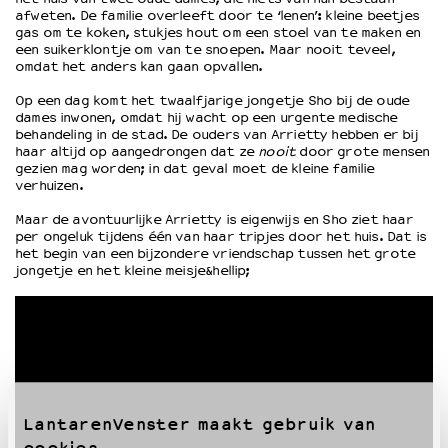
afweten. De familie overleeft door te ‘lenen’: kleine beetjes
gas om te koken, stukjes hout om een stoel van te maken en
een suikerklontje om van te snoepen. Maar nooit teveel,
OVER LANTARENVENSTER
omdat het anders kan gaan opvallen.
Wat we doen
Op een dag komt het twaalfjarige jongetje Sho bij de oude
Werken bij
dames inwonen, omdat hij wacht op een urgente medische
Wie is wie
behandeling in de stad. De ouders van Arrietty hebben er bij
Word vriend
haar altijd op aangedrongen dat ze
nooit
door grote mensen
gezien mag worden; in dat geval moet de kleine familie
Historie
verhuizen.
Partners
Maar de avontuurlijke Arrietty is eigenwijs en Sho ziet haar
Huisregels
per ongeluk tijdens één van haar tripjes door het huis. Dat is
Privacyverklaring
het begin van een bijzondere vriendschap tussen het grote
Integriteits- en gedragscode
jongetje en het kleine meisje&hellip;
Duurzaamheid
Culturele boycot Israël
Ruimte voor artistieke vrijheid – VNPF
LantarenVenster maakt gebruik van