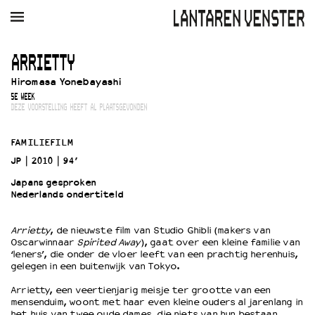
AGENDA
FILM
MUZIEK
RESTAURANT
VERHUUR
ARRIETTY
Hiromasa Yonebayashi
Winkelmandje
Zoek
5E WEEK
DEZE VOORSTELLING HEEFT AL PLAATSGEVONDEN
PLAN JE BEZOEK
Openingstijden & contact
FAMILIEFILM
Bereikbaarheid
JP
2010
94’
Kaartverkoop
Japans gesproken
Nederlands ondertiteld
EDUCATIE
Arrietty
, de nieuwste film van Studio Ghibli (makers van
Oscarwinnaar
Spirited Away
), gaat over een kleine familie van
Schoolvoorstellingen
‘leners’, die onder de vloer leeft van een prachtig herenhuis,
Filmprogramma’s Primair Onderwijs
gelegen in een buitenwijk van Tokyo.
Filmprogramma’s VO/MBO
Arrietty, een veertienjarig meisje ter grootte van een
Speciale educatieprogramma’s
mensenduim, woont met haar even kleine ouders al jarenlang in
het huis van twee oude dames, die niets van hun bestaan