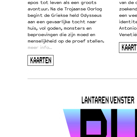
on
epos tot leven als een groots
van de 
…
avontuur. Na de Trojaanse Oorlog
zoekende
begint de Griekse held Odysseus
een wee
aan een gevaarlijke tocht naar
identit
huis, vol goden, monsters en
Antonio
beproevingen die zijn moed en
Venetië
menselijkheid op de proef stellen.
KAART
meer info…
KAARTEN