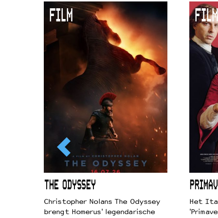
Duurzaamheid
FILM
FILM
Culturele boycot Israël
Ruimte voor artistieke vrijheid –
ICL
THE ODYSSEY
PRIMAV
k je de
Christopher Nolans The Odyssey
Het Ita
aires
brengt Homerus' legendarische
'Primave