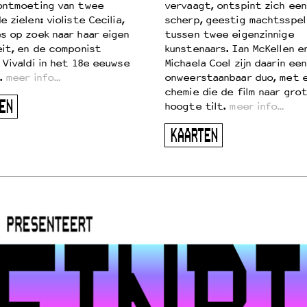
ontmoeting van twee
vervaagt, ontspint zich een
 zielen: violiste Cecilia,
scherp, geestig machtsspel
s op zoek naar haar eigen
tussen twee eigenzinnige
eit, en de componist
kunstenaars. Ian McKellen e
 Vivaldi in het 18e eeuwse
Michaela Coel zijn daarin een
.
meer info…
onweerstaanbaar duo, met 
chemie die de film naar gro
EN
hoogte tilt.
meer info…
KAARTEN