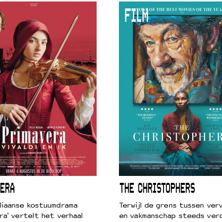
FILM
 VNPF
ERA
THE CHRISTOPHERS
liaanse kostuumdrama
Terwijl de grens tussen verv
ra' vertelt het verhaal
en vakmanschap steeds ver