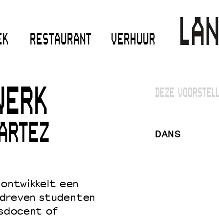
EK
RESTAURANT
VERHUUR
WERK
DEZE VOORSTELL
ARTEZ
DANS
 ontwikkelt een
edreven studenten
nsdocent of