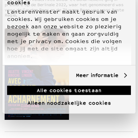
cookies
première op de Berlinale 2022, waar het genomineerd was
voor de Gouden Beer en de Zilveren Beer won voor Beste
LantarenVenster maakt gebruik van
Regie.
cookies. Wij gebruiken cookies om je
bezoek aan onze website zo plezierig
mogelijk te maken en gaan zorgvuldig
met je privacy om. Cookies die volgen
hoe jij met de site omgaat zijn altijd
anoniem.
Meer informatie
Alle cookies toestaan
Alleen noodzakelijke cookies