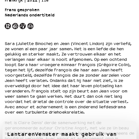
Frankrijk
2022
116’
Frans gesproken
Nederlands ondertiteld
OVER LANTARENVENSTER
Wat we doen
Werken bij
Wie is wie
Sara (Juliette Binoche) en Jean (Vincent Lindon) zijn verliefd,
Word vriend
ze wonen al een paar jaar samen. Het is een liefde die hen
Historie
gelukkig en sterker maakt. Ze vertrouwen elkaar en het
verlangen naar elkaar is nooit afgenomen. Op een ochtend
Partners
loopt Sara haar vroegere minnaar François (Grégoire Colin),
Huisregels
tegen het lijf, dezelfde François die haar aan Jean heeft
voorgesteld, dezelfde François die ze zonder aarzelen voor
Privacyverklaring
Jean heeft verlaten. Ondanks dat hij haar niet ziet, is ze
Integriteits- en gedragscode
overweldigd door het idee dat haar leven plotseling kan
Duurzaamheid
veranderen. François stelt op zijn beurt aan Jean voor om
weer samen te gaan werken. Het duurt dan ook niet lang
Culturele boycot Israël
voordat het drietal de controle over de situatie verliest.
Ruimte voor artistieke vrijheid – VNPF
Avec amour et acharnement is een zinderend liefdesdrama
over een turbulente driehoeksrelatie.
Het is Claire Denis’ derde samenwerking met de
gerenommeerde auteur Christine Angot, met wie ze Un beau
soleil intérieur maakte en waarin Juliette Binoche eveneens de
LantarenVenster maakt gebruik van
hoofdrol vervulde. Avec amour et acharnement ging in