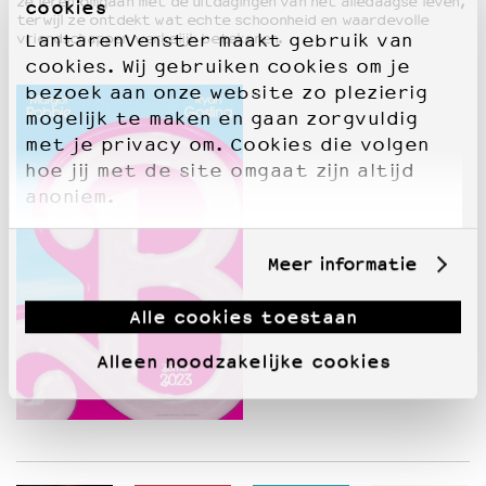
ze leren omgaan met de uitdagingen van het alledaagse leven,
cookies
terwijl ze ontdekt wat echte schoonheid en waardevolle
vriendschappen werkelijk betekenen.
LantarenVenster maakt gebruik van
cookies. Wij gebruiken cookies om je
bezoek aan onze website zo plezierig
mogelijk te maken en gaan zorgvuldig
met je privacy om. Cookies die volgen
hoe jij met de site omgaat zijn altijd
anoniem.
Meer informatie
Alle cookies toestaan
Alleen noodzakelijke cookies