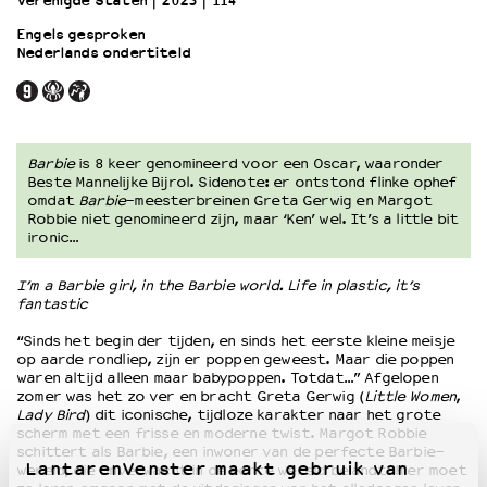
Verenigde Staten
2023
114’
Engels gesproken
Nederlands ondertiteld
OVER LANTARENVENSTER
Wat we doen
Werken bij
Wie is wie
Word vriend
Barbie
is 8 keer genomineerd voor een Oscar, waaronder
Beste Mannelijke Bijrol. Sidenote: er ontstond flinke ophef
Historie
omdat
Barbie
-meesterbreinen Greta Gerwig en Margot
Partners
Robbie niet genomineerd zijn, maar ‘Ken’ wel. It’s a little bit
ironic…
Huisregels
Privacyverklaring
I’m a Barbie girl, in the Barbie world. Life in plastic, it’s
Integriteits- en gedragscode
fantastic
Duurzaamheid
“Sinds het begin der tijden, en sinds het eerste kleine meisje
Culturele boycot Israël
op aarde rondliep, zijn er poppen geweest. Maar die poppen
Ruimte voor artistieke vrijheid – VNPF
waren altijd alleen maar babypoppen. Totdat…” Afgelopen
zomer was het zo ver en bracht Greta Gerwig (
Little Women
,
Lady Bird
) dit iconische, tijdloze karakter naar het grote
scherm met een frisse en moderne twist. Margot Robbie
schittert als Barbie, een inwoner van de perfecte Barbie-
LantarenVenster maakt gebruik van
wereld, die onverwacht in de echte wereld belandt. Hier moet