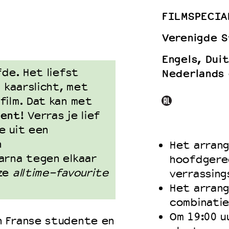
FILMSPECIA
Verenigde 
 VNPF
Engels, Dui
fde. Het liefst
Nederlands 
l kaarslicht, met
film. Dat kan met
ment
! Verras je lief
e uit een
n
Het arrang
arna tegen elkaar
hoofdgere
nze
alltime-favourite
verrassing
Het arrang
combinatie
Om 19:00 u
 Franse studente en