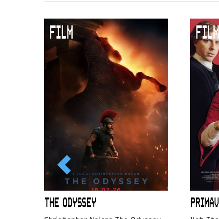
FILM
FILM
ICL
THE ODYSSEY
PRIMAV