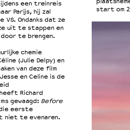
plaatsneme
ijdens een treinreis
start om 2
ar Parijs, hij zal
e VS. Ondanks dat ze
ze uit te stappen en
 door te brengen.
rlijke chemie
line (Julie Delpy) en
aken van deze film
 Jesse en Celine is de
eid
 heeft Richard
ilms gewaagd:
Before
die eerste
t niet te evenaren.