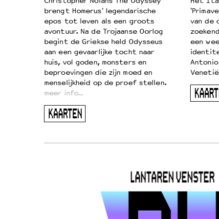
k je de
Christopher Nolans The Odyssey
Het Ita
aires
brengt Homerus' legendarische
'Primave
on
epos tot leven als een groots
van de 
…
avontuur. Na de Trojaanse Oorlog
zoekende
begint de Griekse held Odysseus
een wee
aan een gevaarlijke tocht naar
identit
huis, vol goden, monsters en
Antonio
beproevingen die zijn moed en
Venetië
menselijkheid op de proef stellen.
KAART
meer info…
KAARTEN