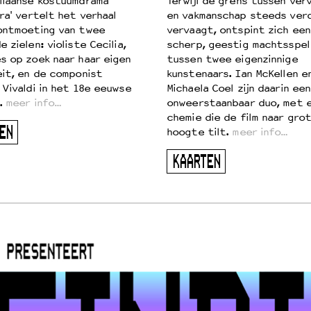
liaanse kostuumdrama
Terwijl de grens tussen verv
ra' vertelt het verhaal
en vakmanschap steeds ver
ontmoeting van twee
vervaagt, ontspint zich een
 zielen: violiste Cecilia,
scherp, geestig machtsspel
s op zoek naar haar eigen
tussen twee eigenzinnige
eit, en de componist
kunstenaars. Ian McKellen e
 Vivaldi in het 18e eeuwse
Michaela Coel zijn daarin een
.
meer info…
onweerstaanbaar duo, met 
chemie die de film naar gro
EN
hoogte tilt.
meer info…
KAARTEN