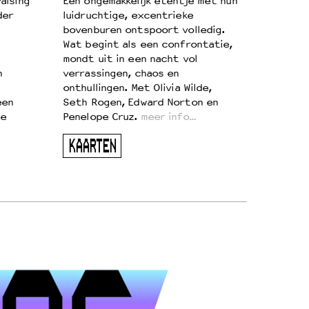
alsing
Een ongemakkelijk etentje met hun
der
luidruchtige, excentrieke
bovenburen ontspoort volledig.
Wat begint als een confrontatie,
mondt uit in een nacht vol
n
verrassingen, chaos en
onthullingen. Met Olivia Wilde,
een
Seth Rogen, Edward Norton en
te
Penelope Cruz.
meer info…
KAARTEN