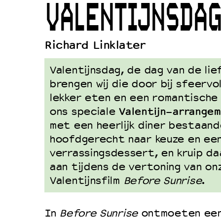
VALENTIJNSDAG
Duurzaamheid
Culturele boycot Israël
Richard Linklater
Ruimte voor artistieke vrijheid –
Valentijnsdag, de dag van de lie
brengen wij die door bij sfeervo
lekker eten en een romantische 
Valentijn-arrange
ons speciale
met een heerlijk diner bestaand
hoofdgerecht naar keuze en ee
verrassingsdessert, en kruip da
aan tijdens de vertoning van o
Valentijnsfilm
Before Sunrise
.
In
Before Sunrise
ontmoeten een