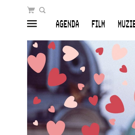
Winkelmandje
Zoek
AGENDA
FILM
MUZI
PLAN JE BEZOEK
Openingstijden & contact
Bereikbaarheid
Kaartverkoop
EDUCATIE
Schoolvoorstellingen
Filmprogramma’s Primair Onderwijs