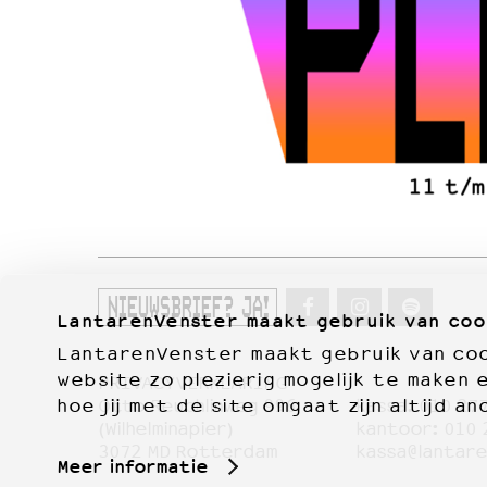
NIEUWSBRIEF? JA!
LantarenVenster maakt gebruik van coo
LantarenVenster maakt gebruik van cook
website zo plezierig mogelijk te maken 
PRIVACYVERKLARING
hoe jij met de site omgaat zijn altijd an
Otto Reuchlinweg 996
kassa:
010 27
Film
(Wilhelminapier)
kantoor:
010 
3072 MD Rotterdam
kassa@lantare
Meer informatie