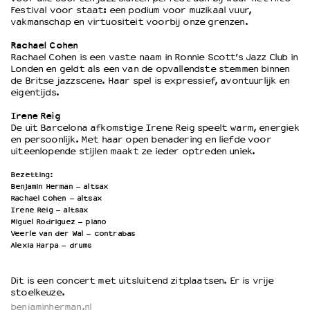
Festival voor staat: een podium voor muzikaal vuur,
vakmanschap en virtuositeit voorbij onze grenzen.
Rachael Cohen
Rachael Cohen is een vaste naam in Ronnie Scott’s Jazz Club in
Londen en geldt als een van de opvallendste stemmen binnen
de Britse jazzscene. Haar spel is expressief, avontuurlijk en
eigentijds.
Irene Reig
De uit Barcelona afkomstige Irene Reig speelt warm, energiek
en persoonlijk. Met haar open benadering en liefde voor
uiteenlopende stijlen maakt ze ieder optreden uniek.
Bezetting:
Benjamin Herman – altsax
Rachael Cohen – altsax
Irene Reig – altsax
Miguel Rodriguez – piano
Veerle van der Wal – contrabas
Alexia Harpa – drums
Dit is een concert met uitsluitend zitplaatsen. Er is vrije
stoelkeuze.
benjaminherman.nl