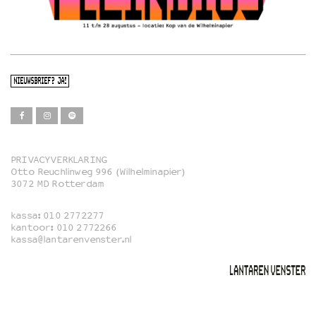
NIEUWSBRIEF? JA!
PRIVACYVERKLARING
Otto Reuchlinweg 996 (Wilhelminapier)
Film
3072 MD Rotterdam
Muziek
kassa:
010 2772277
Familie
kantoor:
010 2772266
kassa@lantarenvenster.nl
Film in English
Rotterdams Open Doek
Queer Cinema