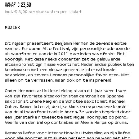
VANAF € 23,50
incl. € 3,00 servicekosten per ticket
OVER LANTARENVENSTER
Wat we doen
MUZIEK
Werken bij
Wie is wie
Dit najaar presenteert Benjamin Herman de zevende editie
Word vriend
van het European Alto Festival, zijn persoonlijke ode aan de
Historie
altsaxofoon en aan de in 2011 overleden saxofonist Piet
Noordijk. Met deze reeks concerten zet de gelauwerde
Partners
altsaxofonist zijn missie voort: het Nederlandse publiek laten
Huisregels
kennismaken met een nieuwe generatie internationale
saxhelden, en tevens Hermans persoonlijke favorieten. Niet
Privacyverklaring
alleen om te verrassen, maar ook om te inspireren!
Integriteits- en gedragscode
Onder Hermans artistieke leiding staan dit jaar weer twee
Duurzaamheid
van zijn favoriete altsaxofonisten centraal: de Spaanse
Culturele boycot Israël
saxofonist Irene Reig en de Schotse saxofonist Rachael
Ruimte voor artistieke vrijheid – VNPF
Cohen. Samen laten zij de rijke klank en expressieve kracht
van de altsaxofoontraditie horen. Ze worden begeleid door
een ijzersterke ritmesectie met Miguel Rodriguez op piano,
Veerle van der Wal op contrabas en Alexia Harpa op drums.
Hermans liefde voor internationale uitwisseling en zijn liefde
voor alle soorten jazz sluiten perfect aan bij waar het Alto