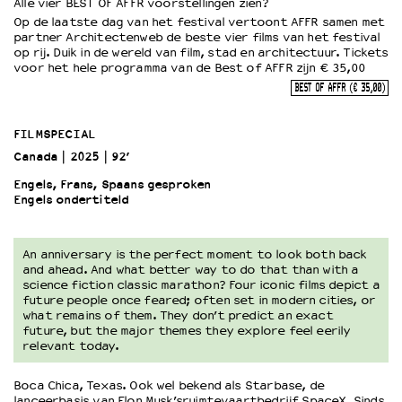
Alle vier BEST OF AFFR voorstellingen zien?
Op de laatste dag van het festival vertoont AFFR samen met
partner Architectenweb de beste vier films van het festival
OVER LANTARENVENSTER
op rij. Duik in de wereld van film, stad en architectuur. Tickets
voor het hele programma van de Best of AFFR zijn € 35,00
Wat we doen
BEST OF AFFR (€ 35,00)
Werken bij
Wie is wie
Word vriend
FILMSPECIAL
Historie
Canada
2025
92’
Partners
Engels, Frans, Spaans gesproken
Huisregels
Engels ondertiteld
Privacyverklaring
Integriteits- en gedragscode
An anniversary is the perfect moment to look both back
Duurzaamheid
and ahead. And what better way to do that than with a
Culturele boycot Israël
science fiction classic marathon? Four iconic films depict a
future people once feared; often set in modern cities, or
Ruimte voor artistieke vrijheid – VNPF
what remains of them. They don’t predict an exact
future, but the major themes they explore feel eerily
relevant today.
Boca Chica, Texas. Ook wel bekend als Starbase, de
lanceerbasis van Elon Musk’sruimtevaartbedrijf SpaceX. Sinds