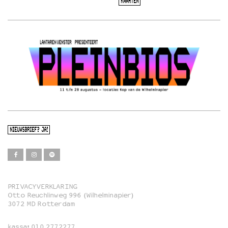
KAARTEN
NIEUWSBRIEF? JA!
PRIVACYVERKLARING
Otto Reuchlinweg 996 (Wilhelminapier)
Film
3072 MD Rotterdam
Muziek
kassa:
010 2772277