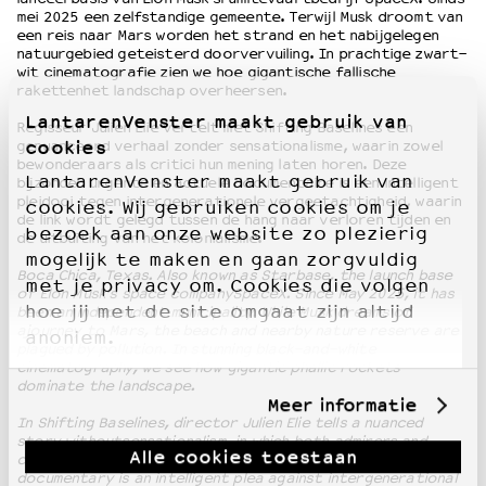
mei 2025 een zelfstandige gemeente. Terwijl Musk droomt van
een reis naar Mars worden het strand en het nabijgelegen
natuurgebied geteisterd doorvervuiling. In prachtige zwart-
wit cinematografie zien we hoe gigantische fallische
rakettenhet landschap overheersen.
LantarenVenster maakt gebruik van
Regisseur Julien Elie vertelt met Shifting Baselines een
cookies
genuanceerd verhaal zonder sensationalisme, waarin zowel
bewonderaars als critici hun mening laten horen. Deze
LantarenVenster maakt gebruik van
bijzonder urgente en actuele documentaire is een intelligent
pleidooi tegen intergenerationele vergeetachtigheid, waarin
cookies. Wij gebruiken cookies om je
de link wordt gelegd tussen de hang naar verloren tijden en
bezoek aan onze website zo plezierig
de uitbuiting van het kolonialisme.
mogelijk te maken en gaan zorgvuldig
Boca Chica, Texas. Also known as Starbase, the launch base
met je privacy om. Cookies die volgen
of Elon Musk’s space companySpaceX. Since May 2025, it has
hoe jij met de site omgaat zijn altijd
been an independent municipality. While Musk dreams of
ajourney to Mars, the beach and nearby nature reserve are
anoniem.
plagued by pollution. In stunning black-and-white
cinematography, we see how gigantic phallic rockets
dominate the landscape.
Meer informatie
In Shifting Baselines, director Julien Elie tells a nuanced
story withoutsensationalism, in which both admirers and
Alle cookies toestaan
critics have their say. This particularly urgent and topical
documentary is an intelligent plea against intergenerational