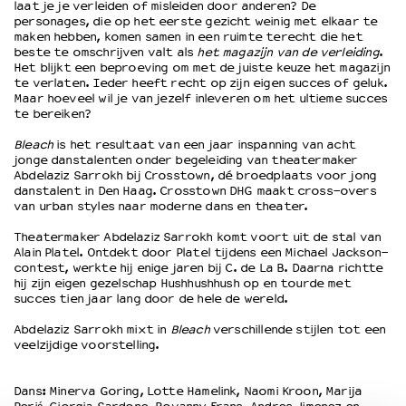
laat je je verleiden of misleiden door anderen? De
personages, die op het eerste gezicht weinig met elkaar te
maken hebben, komen samen in een ruimte terecht die het
OVER LANTARENVENSTER
beste te omschrijven valt als
het magazijn van de verleiding
.
Het blijkt een beproeving om met de juiste keuze het magazijn
Wat we doen
te verlaten. Ieder heeft recht op zijn eigen succes of geluk.
Werken bij
Maar hoeveel wil je van jezelf inleveren om het ultieme succes
Wie is wie
te bereiken?
Word vriend
Bleach
is het resultaat van een jaar inspanning van acht
Historie
jonge danstalenten onder begeleiding van theatermaker
Abdelaziz Sarrokh bij Crosstown, dé broedplaats voor jong
Partners
danstalent in Den Haag. Crosstown DHG maakt cross-overs
Huisregels
van urban styles naar moderne dans en theater.
Privacyverklaring
Theatermaker Abdelaziz Sarrokh komt voort uit de stal van
Integriteits- en gedragscode
Alain Platel. Ontdekt door Platel tijdens een Michael Jackson-
Duurzaamheid
contest, werkte hij enige jaren bij C. de La B. Daarna richtte
hij zijn eigen gezelschap Hushhushhush op en tourde met
Culturele boycot Israël
succes tien jaar lang door de hele de wereld.
Ruimte voor artistieke vrijheid – VNPF
Abdelaziz Sarrokh mixt in
Bleach
verschillende stijlen tot een
veelzijdige voorstelling.
Dans: Minerva Goring, Lotte Hamelink, Naomi Kroon, Marija