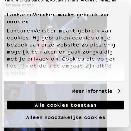
Perić, Giorgia Sardone, Rovanny Frans, Andres Jimenez en
Nathalie Potma
www.crosstowndh.nl
LantarenVenster maakt gebruik van
cookies
LantarenVenster maakt gebruik van
cookies. Wij gebruiken cookies om je
bezoek aan onze website zo plezierig
mogelijk te maken en gaan zorgvuldig
met je privacy om. Cookies die volgen
hoe jij met de site omgaat zijn altijd
anoniem.
Meer informatie
Alle cookies toestaan
Alleen noodzakelijke cookies