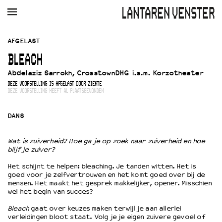
AGENDA
FILM
MUZIEK
RESTAURANT
VERHUUR
AFGELAST
BLEACH
Winkelmandje
Zoek
Abdelaziz Sarrokh, CrosstownDHG i.s.m. Korzotheater
DEZE VOORSTELLING IS AFGELAST DOOR ZIEKTE
PLAN JE BEZOEK
DEZE VOORSTELLING HEEFT AL PLAATSGEVONDEN
Openingstijden & contact
Bereikbaarheid
DANS
Kaartverkoop
Wat is zuiverheid? Hoe ga je op zoek naar zuiverheid en hoe
blijf je zuiver?
EDUCATIE
Het schijnt te helpen: bleaching. Je tanden witten. Het is
Schoolvoorstellingen
goed voor je zelfvertrouwen en het komt goed over bij de
mensen. Het maakt het gesprek makkelijker, opener. Misschien
Filmprogramma’s Primair Onderwijs
wel het begin van succes?
Filmprogramma’s VO/MBO
Bleach
gaat over keuzes maken terwijl je aan allerlei
Speciale educatieprogramma’s
verleidingen bloot staat. Volg je je eigen zuivere gevoel of