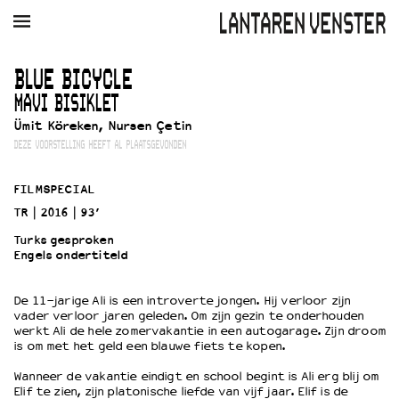
AGENDA
FILM
MUZIEK
RESTAURANT
VERHUUR
BLUE BICYCLE
MAVI BISIKLET
Winkelmandje
Zoek
Ümit Köreken, Nursen Çetin
DEZE VOORSTELLING HEEFT AL PLAATSGEVONDEN
PLAN JE BEZOEK
Openingstijden & contact
FILMSPECIAL
Bereikbaarheid
TR
2016
93’
Kaartverkoop
Turks gesproken
Engels ondertiteld
EDUCATIE
De 11-jarige Ali is een introverte jongen. Hij verloor zijn
Schoolvoorstellingen
vader verloor jaren geleden. Om zijn gezin te onderhouden
werkt Ali de hele zomervakantie in een autogarage. Zijn droom
Filmprogramma’s Primair Onderwijs
is om met het geld een blauwe fiets te kopen.
Filmprogramma’s VO/MBO
Wanneer de vakantie eindigt en school begint is Ali erg blij om
Speciale educatieprogramma’s
Elif te zien, zijn platonische liefde van vijf jaar. Elif is de