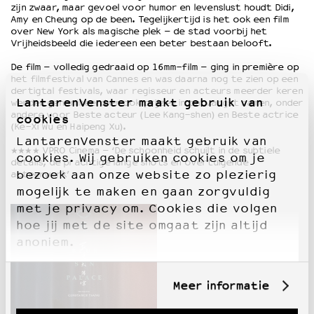
zijn zwaar, maar gevoel voor humor en levenslust houdt Didi,
Amy en Cheung op de been. Tegelijkertijd is het ook een film
over New York als magische plek – de stad voorbij het
Vrijheidsbeeld die iedereen een beter bestaan belooft.
De film – volledig gedraaid op 16mm-film – ging in première op
het filmfestival van Cannes en was daarna nog te zien op een
dertigtal festivals, waar regisseur en acteurs meerder keren
LantarenVenster maakt gebruik van
werden genomineerd en ook prijzen in ontvangst namen, onder
andere voor Beste acteur (Lee Kang-shen) en Beste actrice
cookies
(Ke-Xi Wu en Haipeng Xu).
LantarenVenster maakt gebruik van
★★★★
VPRO Cinema –
‘De schoonheid schuilt in de subtiele
cookies. Wij gebruiken cookies om je
details, de prachtige lange shots en overtuigende
bezoek aan onze website zo plezierig
acteerwerk’
mogelijk te maken en gaan zorgvuldig
met je privacy om. Cookies die volgen
hoe jij met de site omgaat zijn altijd
anoniem.
Meer informatie