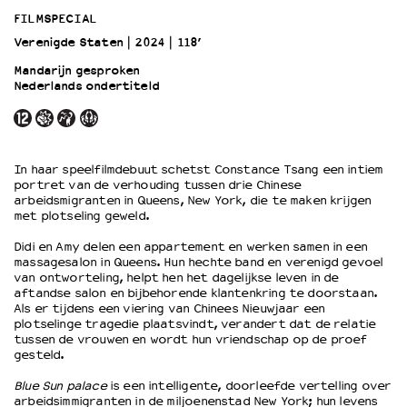
FILMSPECIAL
Verenigde Staten
2024
118’
OVER LANTARENVENSTER
Wat we doen
Mandarijn gesproken
Nederlands ondertiteld
Werken bij
Wie is wie
Word vriend
Historie
In haar speelfilmdebuut schetst Constance Tsang een intiem
Partners
portret van de verhouding tussen drie Chinese
arbeidsmigranten in Queens, New York, die te maken krijgen
Huisregels
met plotseling geweld.
Privacyverklaring
Integriteits- en gedragscode
Didi en Amy delen een appartement en werken samen in een
massagesalon in Queens. Hun hechte band en verenigd gevoel
Duurzaamheid
van ontworteling, helpt hen het dagelijkse leven in de
Culturele boycot Israël
aftandse salon en bijbehorende klantenkring te doorstaan.
Als er tijdens een viering van Chinees Nieuwjaar een
Ruimte voor artistieke vrijheid – VNPF
plotselinge tragedie plaatsvindt, verandert dat de relatie
tussen de vrouwen en wordt hun vriendschap op de proef
gesteld.
Blue Sun palace
is een intelligente, doorleefde vertelling over
arbeidsimmigranten in de miljoenenstad New York; hun levens