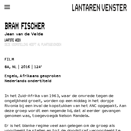
AGENDA
FILM
MUZIEK
RESTAURANT
VERHUUR
BRAM FISCHER
Jean van de Velde
Winkelmandje
Zoek
LAATSTE WEEK
DEZE VOORSTELLING HEEFT AL PLAATSGEVONDEN
PLAN JE BEZOEK
Openingstijden & contact
FILM
Bereikbaarheid
SA, NL
2016
124’
Kaartverkoop
Engels, Afrikaans gesproken
Nederlands ondertiteld
EDUCATIE
In het Zuid-Afrika van 1963, waar de onvrede tegen de
ongelijkheid groeit, worden op een middag in het dorpje
Schoolvoorstellingen
Rivonia bij een inval de kopstukken van het ANC opgepakt. Aan
Filmprogramma’s Primair Onderwijs
deze groep wordt een negende lid, dat al eerder gevangen
genomen was, toegevoegd: Nelson Mandela.
Filmprogramma’s VO/MBO
Speciale educatieprogramma’s
Er is het blanke regime veel aan gelegen om de groep als
voorbeeld te stellen en tot de doodstraf veroordeeld te