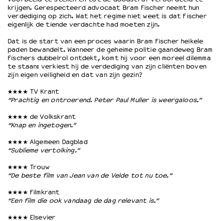
krijgen. Gerespecteerd advocaat Bram Fischer neemt hun
verdediging op zich. Wat het regime niet weet is dat Fischer
eigenlijk de tiende verdachte had moeten zijn.
OVER LANTARENVENSTER
Wat we doen
Dat is de start van een proces waarin Bram Fischer heikele
paden bewandelt. Wanneer de geheime politie gaandeweg Bram
Werken bij
Fischers dubbelrol ontdekt, komt hij voor een moreel dilemma
Wie is wie
te staan: verkiest hij de verdediging van zijn cliënten boven
Word vriend
zijn eigen veiligheid en dat van zijn gezin?
Historie
★★★★ TV Krant
Partners
“Prachtig en ontroerend. Peter Paul Muller is weergaloos.”
Huisregels
★★★★ de Volkskrant
Privacyverklaring
“Knap en ingetogen.”
Integriteits- en gedragscode
★★★★ Algemeen Dagblad
Duurzaamheid
“Sublieme vertolking.”
Culturele boycot Israël
★★★★ Trouw
Ruimte voor artistieke vrijheid – VNPF
“De beste film van Jean van de Velde tot nu toe.”
★★★★ Filmkrant
“Een film die ook vandaag de dag relevant is.”
★★★★ Elsevier