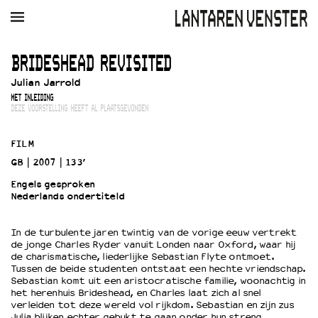
AGENDA
FILM
MUZIEK
RESTAURANT
VERHUUR
BRIDESHEAD REVISITED
Julian Jarrold
Winkelmandje
Zoek
MET INLEIDING
DEZE VOORSTELLING HEEFT AL PLAATSGEVONDEN
PLAN JE BEZOEK
Openingstijden & contact
FILM
Bereikbaarheid
GB
2007
133’
Kaartverkoop
Engels gesproken
Nederlands ondertiteld
EDUCATIE
In de turbulente jaren twintig van de vorige eeuw vertrekt
de jonge Charles Ryder vanuit Londen naar Oxford, waar hij
Schoolvoorstellingen
de charismatische, liederlijke Sebastian Flyte ontmoet.
Filmprogramma’s Primair Onderwijs
Tussen de beide studenten ontstaat een hechte vriendschap.
Sebastian komt uit een aristocratische familie, woonachtig in
Filmprogramma’s VO/MBO
het herenhuis Brideshead, en Charles laat zich al snel
Speciale educatieprogramma’s
verleiden tot deze wereld vol rijkdom. Sebastian en zijn zus
Julia blijken echter gebukt te gaan onder hun streng