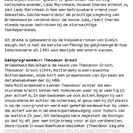
katholieke moeder, Lady Marchmain. Hoewel Charles atheïst is,
ziet Lady Marchmain in hem een betrouwbare vriend voor
Sebastian. Gecharmeerd door de prachtige omgeving van
OVER LANTARENVENSTER
Brideshead en verblind door de mooie Julia, raakt Charles
Wat we doen
steeds nauwer betrokken bij de stormachtige
familieperikelen.
Werken bij
Wie is wie
Dit drama is gebaseerd op de klassieke roman van Evelyn
Word vriend
Waugh. Het is niet de eerste verfilming: de gelijknamige Britse
televisieserie uit 1981 was destijds een enorm succes.
Historie
Partners
Gastprogrammeur: Theodoor Groot
Brideshead Revisited
is de keuze van Theodoor Groot.
Huisregels
Theodoor Groot (1949, Rotterdam) is een rasechte
Privacyverklaring
Rotterdammer, sinds kort met prepensioen van zijn baan als
Integriteits- en gedragscode
databasebeheerder bij ABB.
Vele Rotterdammers kennen Theodoor echter als een
Duurzaamheid
sturende kracht binnen het homoleven waar hij al veertig (!)
Culturele boycot Israël
jaar actief is. En dan bedoelen we ook actief. Begon hij wat
onopvallend en achter de schermen, al gauw nam hij zijn plaats
Ruimte voor artistieke vrijheid – VNPF
in op de voorgrond en werd een geliefde medewerker bij velen
die actief waren in de emancipatiebeweging voor homo’s van
de laatste 25 jaar. Dit behaagde hare majesteit de Koningin
zo dat hij dit jaar een lintje kreeg voor al zijn verdiensten.
Deze royale trouwe Beefcake-bezoeker (Theodoor zag alle
edities) mag dan met pensioen zijn, hij is immer actief voor