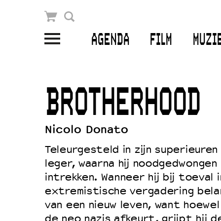
Winkelmandje
Zoek
AGENDA
FILM
MUZI
PLAN JE BEZOEK
Openingstijden & contact
BROTHERHOOD
Bereikbaarheid
Kaartverkoop
Nicolo Donato
Teleurgesteld in zijn superieuren
leger, waarna hij noodgedwongen 
EDUCATIE
intrekken. Wanneer hij bij toeval
Schoolvoorstellingen
extremistische vergadering bela
Filmprogramma’s Primair Onderwijs
van een nieuw leven, want hoewel 
de neo nazis afkeurt, grijpt hij d