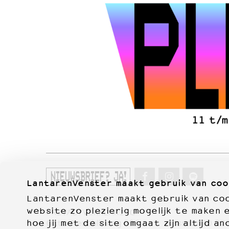
NIEUWSBRIEF? JA!
LantarenVenster maakt gebruik van coo
LantarenVenster maakt gebruik van cook
website zo plezierig mogelijk te maken 
PRIVACYVERKLARING
hoe jij met de site omgaat zijn altijd an
Otto Reuchlinweg 996
kassa:
010 27