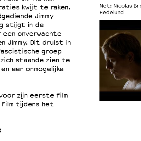
Met: Nicolas Br
aties kwijt te raken.
Hedelund
dgediende Jimmy
 stijgt in de
r een onverwachte
 Jimmy. Dit druist in
 fascistische groep
 zich staande zien te
 en een onmogelijke
oor zijn eerste film
Film tijdens het
8