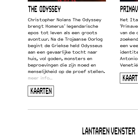
ICL
THE ODYSSEY
PRIMAV
k je de
Christopher Nolans The Odyssey
Het Ita
aires
brengt Homerus' legendarische
'Primave
on
epos tot leven als een groots
van de 
…
avontuur. Na de Trojaanse Oorlog
zoekende
begint de Griekse held Odysseus
een wee
aan een gevaarlijke tocht naar
identit
huis, vol goden, monsters en
Antonio
beproevingen die zijn moed en
Venetië
menselijkheid op de proef stellen.
KAART
meer info…
KAARTEN