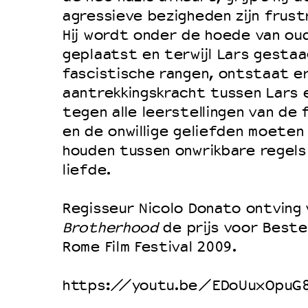
Filmprogramma’s VO/MBO
agressieve bezigheden zijn frustr
Speciale educatieprogramma’s
Hij wordt onder de hoede van ou
geplaatst en terwijl Lars gestaag
fascistische rangen, ontstaat e
OVER LANTARENVENSTER
aantrekkingskracht tussen Lars en
Wat we doen
tegen alle leerstellingen van de
en de onwillige geliefden moeten
Werken bij
houden tussen onwrikbare regels
Wie is wie
liefde.
Word vriend
Historie
Regisseur Nicolo Donato ontving v
Brotherhood
de prijs voor Beste 
Partners
Rome Film Festival 2009.
Huisregels
Privacyverklaring
https://youtu.be/EDoUuxOpuG
Integriteits- en gedragscode