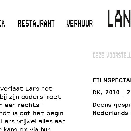
EK
RESTAURANT
VERHUUR
DEZE VOORSTELL
FILMSPECIA
 verlaat Lars het
DK, 2010
2
bij zijn ouders moet
Deens gesp
 in een rechts-
Nederlands 
ndt is dat het begin
Lars vrijwel alles aan
e kans om via hun