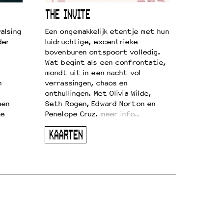
THE INVITE
alsing
Een ongemakkelijk etentje met hun
der
luidruchtige, excentrieke
bovenburen ontspoort volledig.
Wat begint als een confrontatie,
mondt uit in een nacht vol
n
verrassingen, chaos en
onthullingen. Met Olivia Wilde,
een
Seth Rogen, Edward Norton en
te
Penelope Cruz.
meer info…
KAARTEN