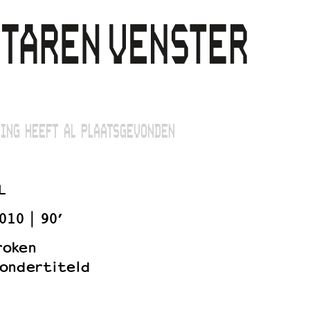
ING HEEFT AL PLAATSGEVONDEN
L
010
90’
roken
ondertiteld