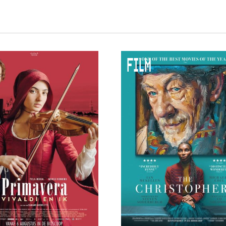
 VNPF
FILM