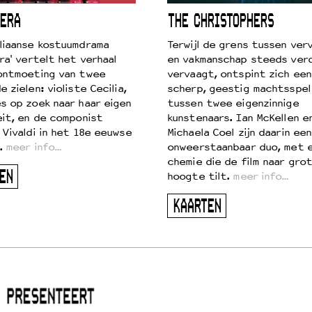
ERA
THE CHRISTOPHERS
liaanse kostuumdrama
Terwijl de grens tussen verv
ra' vertelt het verhaal
en vakmanschap steeds ver
ontmoeting van twee
vervaagt, ontspint zich een
 zielen: violiste Cecilia,
scherp, geestig machtsspel
s op zoek naar haar eigen
tussen twee eigenzinnige
eit, en de componist
kunstenaars. Ian McKellen e
 Vivaldi in het 18e eeuwse
Michaela Coel zijn daarin een
.
meer info…
onweerstaanbaar duo, met 
chemie die de film naar gro
EN
hoogte tilt.
meer info…
KAARTEN