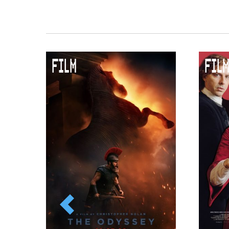
Duurzaamheid
Culturele boycot Israël
Ruimte voor artistieke vrijheid –
FILM
FILM