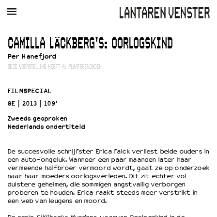
AGENDA
FILM
MUZIEK
RESTAURANT
VERHUUR
CAMILLA LÄCKBERG'S: OORLOGSKIND
Per Hanefjord
Winkelmandje
Zoek
DEZE VOORSTELLING HEEFT AL PLAATSGEVONDEN
PLAN JE BEZOEK
FILMSPECIAL
Openingstijden & contact
SE
2013
109’
Bereikbaarheid
Zweeds gesproken
Kaartverkoop
Nederlands ondertiteld
De succesvolle schrijfster Erica Falck verliest beide ouders in
EDUCATIE
een auto-ongeluk. Wanneer een paar maanden later haar
vermeende halfbroer vermoord wordt, gaat ze op onderzoek
Schoolvoorstellingen
naar haar moeders oorlogsverleden. Dit zit echter vol
Filmprogramma’s Primair Onderwijs
duistere geheimen, die sommigen angstvallig verborgen
proberen te houden. Erica raakt steeds meer verstrikt in
Filmprogramma’s VO/MBO
een web van leugens en moord.
Speciale educatieprogramma’s