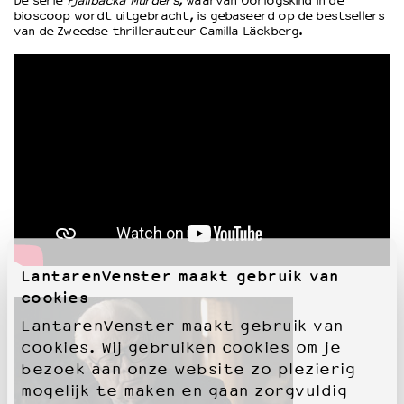
De serie
Fjällbacka Murders
, waarvan Oorlogskind in de
bioscoop wordt uitgebracht, is gebaseerd op de bestsellers
van de Zweedse thrillerauteur Camilla Läckberg.
OVER LANTARENVENSTER
Wat we doen
Werken bij
Wie is wie
Word vriend
Historie
Partners
Huisregels
Privacyverklaring
Integriteits- en gedragscode
Duurzaamheid
LantarenVenster maakt gebruik van
Culturele boycot Israël
cookies
Ruimte voor artistieke vrijheid – VNPF
LantarenVenster maakt gebruik van
cookies. Wij gebruiken cookies om je
bezoek aan onze website zo plezierig
mogelijk te maken en gaan zorgvuldig