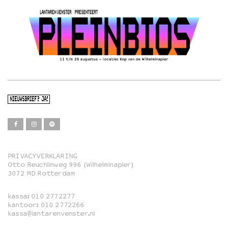
NIEUWSBRIEF? JA!
PRIVACYVERKLARING
Otto Reuchlinweg 996 (Wilhelminapier)
Film
3072 MD Rotterdam
Muziek
kassa:
010 2772277
Familie
kantoor:
010 2772266
kassa@lantarenvenster.nl
Film in English