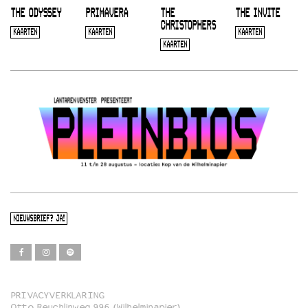
THE ODYSSEY
PRIMAVERA
THE
THE INVITE
CHRISTOPHERS
KAARTEN
KAARTEN
KAARTEN
KAARTEN
NIEUWSBRIEF? JA!
PRIVACYVERKLARING
Otto Reuchlinweg 996 (Wilhelminapier)
Film