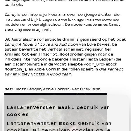
controle.
Candy
is een intens junkiedrama over een jonge dichter die
OVER LANTARENVENSTER
niet bestand blijkt tegen de verlokkingen van verdovende
Wat we doen
middelen en vrouwelijk schoon. De mooie kunstenares Candy
sleurt hij mee in zijn val.
Werken bij
Wie is wie
Dit Australische romantische drama is gebaseerd op het boek
Word vriend
Candy: A Novel of Love and Addiction
van Luke Davies. De
auteur bewerkte het verhaal samen met regisseur Neil
Historie
Armfield tot een filmscript. Hoofdrollen gingen naar de
Partners
inmiddels internationale bekende filmster Heath Ledger (die
een Oscarnominatie in de wacht sleepte voor_Brokeback
Huisregels
Mountain_), en Abbie Cornish die rollen speelt in
One Perfect
Privacyverklaring
Day
en Ridley Scotts
A Good Year
.
Integriteits- en gedragscode
Duurzaamheid
Met: Heath Ledger, Abbie Cornish, Geoffrey Rush
Culturele boycot Israël
Ruimte voor artistieke vrijheid – VNPF
LantarenVenster maakt gebruik van
cookies
LantarenVenster maakt gebruik van
cookies. Wij gebruiken cookies om je