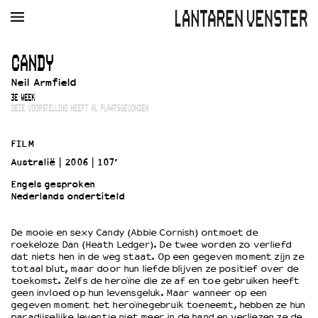
AGENDA
FILM
MUZIEK
RESTAURANT
VERHUUR
CANDY
Neil Armfield
Winkelmandje
Zoek
3E WEEK
DEZE VOORSTELLING HEEFT AL PLAATSGEVONDEN
PLAN JE BEZOEK
Openingstijden & contact
FILM
Bereikbaarheid
Australië
2006
107’
Kaartverkoop
Engels gesproken
Nederlands ondertiteld
EDUCATIE
De mooie en sexy Candy (Abbie Cornish) ontmoet de
roekeloze Dan (Heath Ledger). De twee worden zo verliefd
Schoolvoorstellingen
dat niets hen in de weg staat. Op een gegeven moment zijn ze
Filmprogramma’s Primair Onderwijs
totaal blut, maar door hun liefde blijven ze positief over de
toekomst. Zelfs de heroïne die ze af en toe gebruiken heeft
Filmprogramma’s VO/MBO
geen invloed op hun levensgeluk. Maar wanneer op een
Speciale educatieprogramma’s
gegeven moment het heroïnegebruik toeneemt, hebben ze hun
paradijselijke leventje niet meer in de hand en verliezen ze de