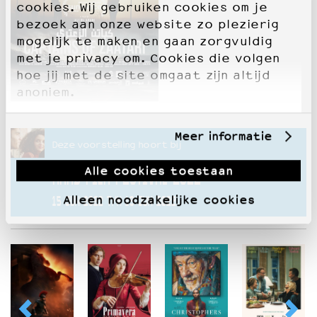
cookies. Wij gebruiken cookies om je
bezoek aan onze website zo plezierig
mogelijk te maken en gaan zorgvuldig
met je privacy om. Cookies die volgen
hoe jij met de site omgaat zijn altijd
anoniem.
Meer informatie
Deze voorstelling hoort bij
Alle cookies toestaan
ARAB FILM FESTIVAL 2022
Alleen noodzakelijke cookies
15 JUN 2022 T/M 19 JUN 2022