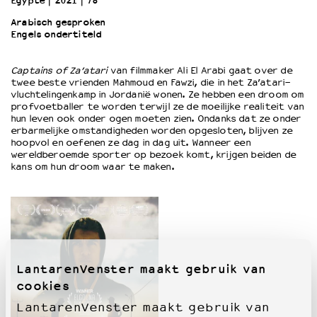
Egypte
2021
78’
Arabisch gesproken
Engels ondertiteld
OVER LANTARENVENSTER
Wat we doen
Captains of Za’atari
van filmmaker Ali El Arabi gaat over de
Werken bij
twee beste vrienden Mahmoud en Fawzi, die in het Za’atari-
Wie is wie
vluchtelingenkamp in Jordanië wonen. Ze hebben een droom om
Word vriend
profvoetballer te worden terwijl ze de moeilijke realiteit van
hun leven ook onder ogen moeten zien. Ondanks dat ze onder
Historie
erbarmelijke omstandigheden worden opgesloten, blijven ze
Partners
hoopvol en oefenen ze dag in dag uit. Wanneer een
wereldberoemde sporter op bezoek komt, krijgen beiden de
Huisregels
kans om hun droom waar te maken.
Privacyverklaring
Integriteits- en gedragscode
Duurzaamheid
Culturele boycot Israël
Ruimte voor artistieke vrijheid – VNPF
LantarenVenster maakt gebruik van
cookies
LantarenVenster maakt gebruik van