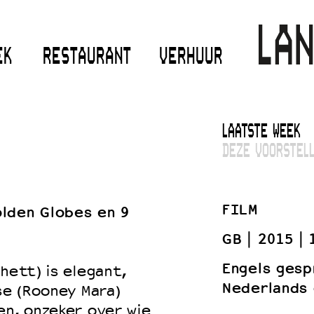
EK
RESTAURANT
VERHUUR
LAATSTE WEEK
DEZE VOORSTELL
FILM
lden Globes en 9
GB
2015
Engels gesp
hett) is elegant,
Nederlands 
se (Rooney Mara)
en, onzeker over wie