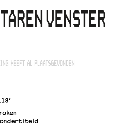
ING HEEFT AL PLAATSGEVONDEN
118’
roken
ondertiteld