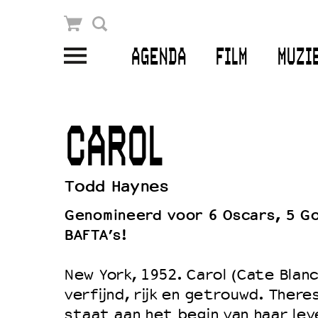
Winkelmandje
Zoek
AGENDA
FILM
MUZI
PLAN JE BEZOEK
Openingstijden & contact
CAROL
Bereikbaarheid
Kaartverkoop
Todd Haynes
Genomineerd voor 6 Oscars, 5 Go
BAFTA’s!
EDUCATIE
Schoolvoorstellingen
New York, 1952. Carol (Cate Blanc
Filmprogramma’s Primair Onderwijs
verfijnd, rijk en getrouwd. There
staat aan het begin van haar lev