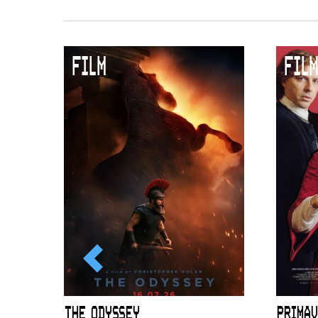
FILM
FILM
ICL
THE ODYSSEY
PRIMAV