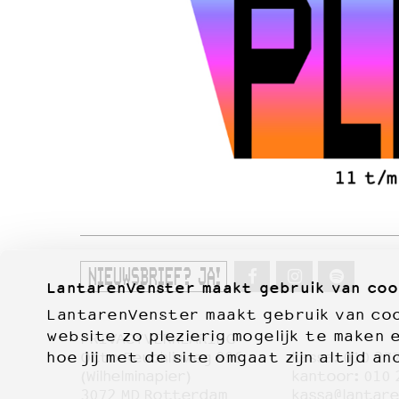
NIEUWSBRIEF? JA!
LantarenVenster maakt gebruik van coo
LantarenVenster maakt gebruik van cook
website zo plezierig mogelijk te maken 
PRIVACYVERKLARING
Otto Reuchlinweg 996
kassa:
010 27
hoe jij met de site omgaat zijn altijd an
Film
(Wilhelminapier)
kantoor:
010 
3072 MD Rotterdam
kassa@lantare