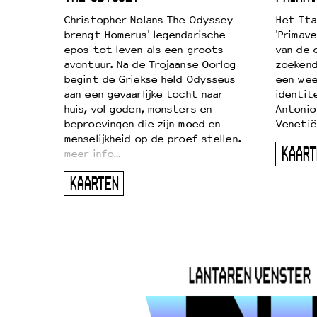
k je de
Christopher Nolans The Odyssey
Het Ita
aires
brengt Homerus' legendarische
'Primave
on
epos tot leven als een groots
van de 
…
avontuur. Na de Trojaanse Oorlog
zoekende
begint de Griekse held Odysseus
een wee
aan een gevaarlijke tocht naar
identit
huis, vol goden, monsters en
Antonio
beproevingen die zijn moed en
Venetië
menselijkheid op de proef stellen.
KAART
meer info…
KAARTEN