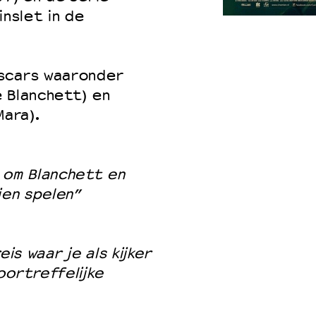
nslet in de
 VNPF
scars waaronder
 Blanchett) en
Mara).
 om Blanchett en
ien spelen”
is waar je als kijker
oortreffelijke