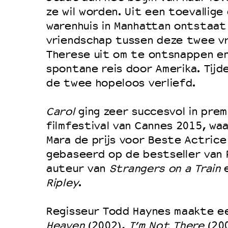
Filmprogramma’s VO/MBO
ze wil worden. Uit een toevallige
Speciale educatieprogramma’s
warenhuis in Manhattan ontstaat
vriendschap tussen deze twee vr
Therese uit om te ontsnappen e
OVER LANTARENVENSTER
spontane reis door Amerika. Tijd
Wat we doen
de twee hopeloos verliefd.
Werken bij
Carol
ging zeer succesvol in prem
Wie is wie
filmfestival van Cannes 2015, wa
Word vriend
Mara de prijs voor Beste Actrice 
Historie
gebaseerd op de bestseller van P
auteur van
Strangers on a Train
Partners
Ripley
.
Huisregels
Privacyverklaring
Regisseur Todd Haynes maakte 
Integriteits- en gedragscode
Heaven
(2002),
I’m Not There
(200