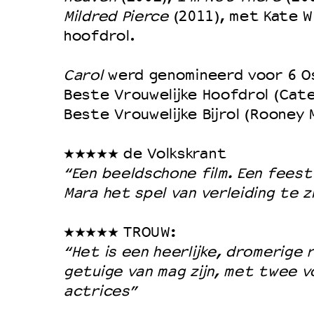
Mildred Pierce
(2011), met Kate Wi
Duurzaamheid
hoofdrol.
Culturele boycot Israël
Ruimte voor artistieke vrijheid –
Carol
werd genomineerd voor 6 O
Beste Vrouwelijke Hoofdrol (Cate
Beste Vrouwelijke Bijrol (Rooney 
★★★★★ de Volkskrant
“Een beeldschone film. Een feest
Mara het spel van verleiding te z
★★★★★ TROUW:
“Het is een heerlijke, dromerige re
getuige van mag zijn, met twee v
actrices”