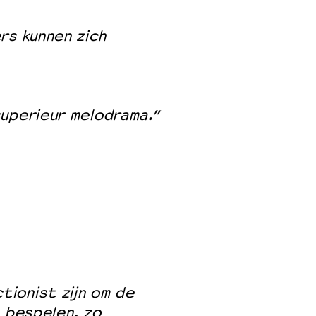
rs kunnen zich
superieur melodrama.”
ionist zijn om de
n bespelen, zo