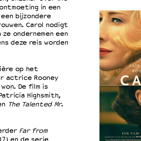
 ontmoeting in een
 een bijzondere
ouwen. Carol nodigt
n ze ondernemen een
ens deze reis worden
ière op het
ar actrice Rooney
won. De film is
atricia Highsmith,
en
The Talented Mr.
eerder
Far from
7) en de serie