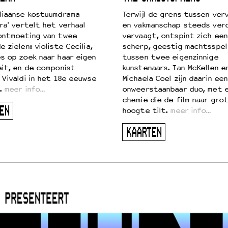
liaanse kostuumdrama
Terwijl de grens tussen verv
ra' vertelt het verhaal
en vakmanschap steeds ver
ontmoeting van twee
vervaagt, ontspint zich een
 zielen: violiste Cecilia,
scherp, geestig machtsspel
s op zoek naar haar eigen
tussen twee eigenzinnige
eit, en de componist
kunstenaars. Ian McKellen e
 Vivaldi in het 18e eeuwse
Michaela Coel zijn daarin een
.
meer info…
onweerstaanbaar duo, met 
chemie die de film naar gro
EN
hoogte tilt.
meer info…
KAARTEN