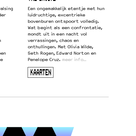
alsing
Een ongemakkelijk etentje met hun
der
luidruchtige, excentrieke
bovenburen ontspoort volledig.
Wat begint als een confrontatie,
mondt uit in een nacht vol
n
verrassingen, chaos en
onthullingen. Met Olivia Wilde,
een
Seth Rogen, Edward Norton en
te
Penelope Cruz.
meer info…
KAARTEN