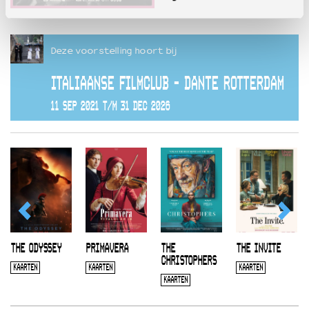
Deze voorstelling hoort bij
ITALIAANSE FILMCLUB - DANTE ROTTERDAM
11 SEP 2021 T/M 31 DEC 2026
THE ODYSSEY
PRIMAVERA
THE
THE INVITE
CHRISTOPHERS
KAARTEN
KAARTEN
KAARTEN
KAARTEN