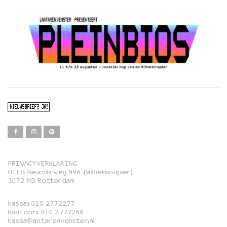
NIEUWSBRIEF? JA!
PRIVACYVERKLARING
Otto Reuchlinweg 996 (Wilhelminapier)
Film
3072 MD Rotterdam
Muziek
kassa:
010 2772277
Familie
kantoor:
010 2772266
kassa@lantarenvenster.nl
Film in English