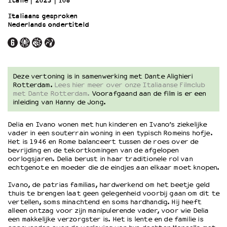
Italië
2023
108’
Italiaans gesproken
Nederlands ondertiteld
OVER LANTARENVENSTER
Wat we doen
Werken bij
Wie is wie
Word vriend
Deze vertoning is in samenwerking met Dante Alighieri
Rotterdam.
Lees hier meer over onze Italiaanse Filmclub
Historie
met Dante Rotterdam.
Voorafgaand aan de film is er een
Partners
inleiding van Hanny de Jong.
Huisregels
Privacyverklaring
Delia en Ivano wonen met hun kinderen en Ivano’s ziekelijke
vader in een souterrain woning in een typisch Romeins hofje.
Integriteits- en gedragscode
Het is 1946 en Rome balanceert tussen de roes over de
Duurzaamheid
bevrijding en de tekortkomingen van de afgelopen
oorlogsjaren. Delia berust in haar traditionele rol van
Culturele boycot Israël
echtgenote en moeder die de eindjes aan elkaar moet knopen.
Ruimte voor artistieke vrijheid – VNPF
Ivano, de patrias familias, hardwerkend om het beetje geld
thuis te brengen laat geen gelegenheid voorbij gaan om dit te
vertellen, soms minachtend en soms hardhandig. Hij heeft
alleen ontzag voor zijn manipulerende vader, voor wie Delia
een makkelijke verzorgster is. Het is lente en de familie is