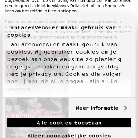
opgewonden over de verloving van hun dochter Marcella met
een jongen uit de middenklasse. Delia ziet dit als Marcella’s
kans om hetzelfde lot te ontlopen.
Maar alles verandert wanneer Delia een mysterieuze brief
ontvangt die haar moed aanwakkert om te streven naar een
LantarenVenster maakt gebruik van
beter leven – en niet alleen voor zichzelf… Geïnspireerd door
cookies
de verhalen van grootmoeders en overgrootmoeders.
LantarenVenster maakt gebruik van
cookies. Wij gebruiken cookies om je
bezoek aan onze website zo plezierig
mogelijk te maken en gaan zorgvuldig
met je privacy om. Cookies die volgen
hoe jij met de site omgaat zijn altijd
anoniem.
Meer informatie
Alle cookies toestaan
Alleen noodzakelijke cookies