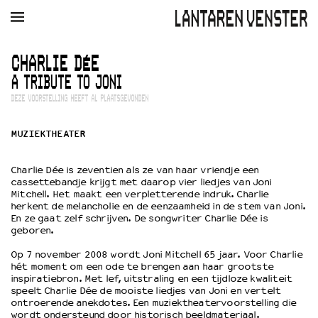
AGENDA
FILM
MUZIEK
RESTAURANT
VERHUUR
CHARLIE DÉE
A TRIBUTE TO JONI
Winkelmandje
Zoek
DEZE VOORSTELLING HEEFT AL PLAATSGEVONDEN
PLAN JE BEZOEK
MUZIEKTHEATER
Openingstijden & contact
Bereikbaarheid
Charlie Dée is zeventien als ze van haar vriendje een
Kaartverkoop
cassettebandje krijgt met daarop vier liedjes van Joni
Mitchell. Het maakt een verpletterende indruk. Charlie
herkent de melancholie en de eenzaamheid in de stem van Joni.
En ze gaat zelf schrijven. De songwriter Charlie Dée is
geboren.
EDUCATIE
Schoolvoorstellingen
Op 7 november 2008 wordt Joni Mitchell 65 jaar. Voor Charlie
hét moment om een ode te brengen aan haar grootste
Filmprogramma’s Primair Onderwijs
inspiratiebron. Met lef, uitstraling en een tijdloze kwaliteit
Filmprogramma’s VO/MBO
speelt Charlie Dée de mooiste liedjes van Joni en vertelt
Speciale educatieprogramma’s
ontroerende anekdotes. Een muziektheatervoorstelling die
wordt ondersteund door historisch beeldmateriaal.