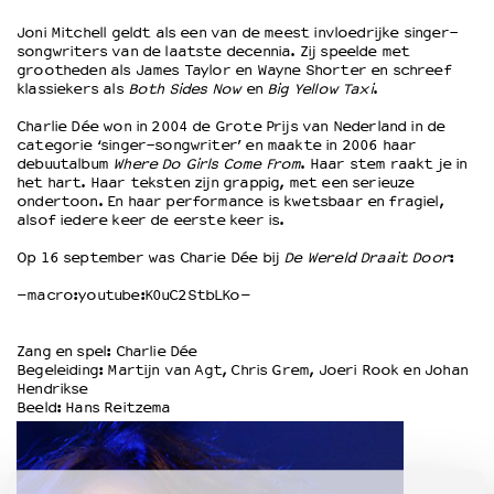
Joni Mitchell geldt als een van de meest invloedrijke singer-
songwriters van de laatste decennia. Zij speelde met
OVER LANTARENVENSTER
grootheden als James Taylor en Wayne Shorter en schreef
Wat we doen
klassiekers als
Both Sides Now
en
Big Yellow Taxi
.
Werken bij
Charlie Dée won in 2004 de Grote Prijs van Nederland in de
Wie is wie
categorie ‘singer-songwriter’ en maakte in 2006 haar
debuutalbum
Where Do Girls Come From
. Haar stem raakt je in
Word vriend
het hart. Haar teksten zijn grappig, met een serieuze
Historie
ondertoon. En haar performance is kwetsbaar en fragiel,
Partners
alsof iedere keer de eerste keer is.
Huisregels
Op 16 september was Charie Dée bij
De Wereld Draait Door
:
Privacyverklaring
–macro:youtube:K0uC2StbLKo–
Integriteits- en gedragscode
Duurzaamheid
Culturele boycot Israël
Zang en spel: Charlie Dée
Begeleiding: Martijn van Agt, Chris Grem, Joeri Rook en Johan
Ruimte voor artistieke vrijheid – VNPF
Hendrikse
Beeld: Hans Reitzema