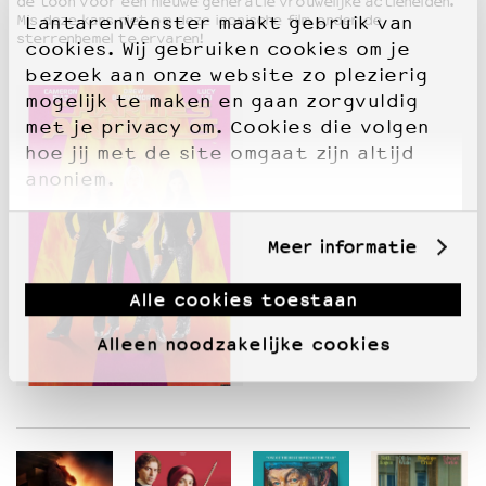
de toon voor een nieuwe generatie vrouwelijke actiehelden.
Mis deze kans niet om deze iconische film onder de
LantarenVenster maakt gebruik van
sterrenhemel te ervaren!
cookies. Wij gebruiken cookies om je
bezoek aan onze website zo plezierig
mogelijk te maken en gaan zorgvuldig
met je privacy om. Cookies die volgen
hoe jij met de site omgaat zijn altijd
anoniem.
Meer informatie
Alle cookies toestaan
Alleen noodzakelijke cookies