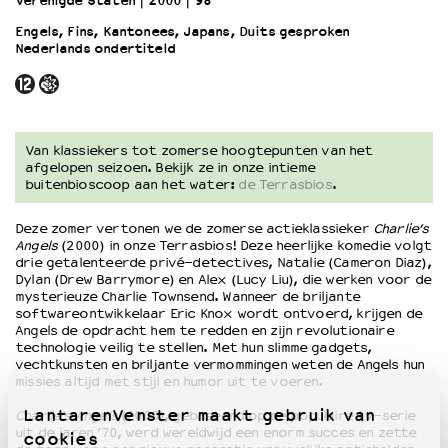
Verenigde Staten
2000
98’
Engels, Fins, Kantonees, Japans, Duits gesproken
Nederlands ondertiteld
OVER LANTARENVENSTER
Wat we doen
Werken bij
Wie is wie
Word vriend
Van klassiekers tot zomerse hoogtepunten van het
afgelopen seizoen. Bekijk ze in onze intieme
Historie
buitenbioscoop aan het water:
de Terrasbios
.
Partners
Huisregels
Deze zomer vertonen we de zomerse actieklassieker
Charlie’s
Privacyverklaring
Angels
(2000) in onze Terrasbios! Deze heerlijke komedie volgt
drie getalenteerde privé-detectives, Natalie (Cameron Diaz),
Integriteits- en gedragscode
Dylan (Drew Barrymore) en Alex (Lucy Liu), die werken voor de
Duurzaamheid
mysterieuze Charlie Townsend. Wanneer de briljante
softwareontwikkelaar Eric Knox wordt ontvoerd, krijgen de
Culturele boycot Israël
Angels de opdracht hem te redden en zijn revolutionaire
Ruimte voor artistieke vrijheid – VNPF
technologie veilig te stellen. Met hun slimme gadgets,
vechtkunsten en briljante vermommingen weten de Angels hun
missies altijd met stijl en humor uit te voeren.
LantarenVenster maakt gebruik van
Charlie’s Angels
(2000), gebaseerd op de populaire tv-serie
uit de jaren ’70, werd wereldwijd een enorm succes en zette
cookies