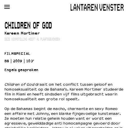
AGENDA
FILM
MUZIEK
RESTAURANT
VERHUUR
CHILDREN OF GOD
Kareem Mortimer
Winkelmandje
Zoek
DEZE VOORSTELLING HEEFT AL PLAATSGEVONDEN
PLAN JE BEZOEK
FILMSPECIAL
Openingstijden & contact
BS
2009
103’
Bereikbaarheid
Engels gesproken
Kaartverkoop
Children of God
draait om het conflict tussen geloof en
homoseksualiteit op de Bahama’s. Kareem Mortimer studeerde
EDUCATIE
film in Miami en heeft sindsdien vijf films uitgebracht waarin
homoseksualiteit een grote rol speelt.
Schoolvoorstellingen
Filmprogramma’s Primair Onderwijs
Op de Bahamas begint de macho, charmante en sexy Romeo
een affaire met Johnny, een blanke fijngevoelige kunstenaar.
Filmprogramma’s VO/MBO
Ze moeten hun relatie geheim houden want er wordt een
Speciale educatieprogramma’s
agressieve, gewelddadige anti homocampagne gevoerd door