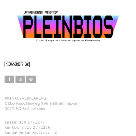
NIEUWSBRIEF? JA!
PRIVACYVERKLARING
Otto Reuchlinweg 996 (Wilhelminapier)
Film
3072 MD Rotterdam
Muziek
kassa:
010 2772277
Familie
kantoor:
010 2772266
kassa@lantarenvenster.nl
Film in English