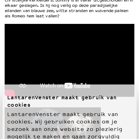
christelijke kerkleiders. Johnny is al vaker uitgescholden en in
elkaar geslagen. Is hij nog veilig op deze paradijselijke
eilanden van blauwe zee, witte stranden en wuivende palmen
OVER LANTARENVENSTER
als Romeo hem laat vallen?
Wat we doen
Werken bij
Wie is wie
Word vriend
Historie
Partners
Huisregels
Privacyverklaring
Integriteits- en gedragscode
Duurzaamheid
LantarenVenster maakt gebruik van
Culturele boycot Israël
cookies
Ruimte voor artistieke vrijheid – VNPF
LantarenVenster maakt gebruik van
cookies. Wij gebruiken cookies om je
bezoek aan onze website zo plezierig
mogelijk te maken en gaan zorgvuldig