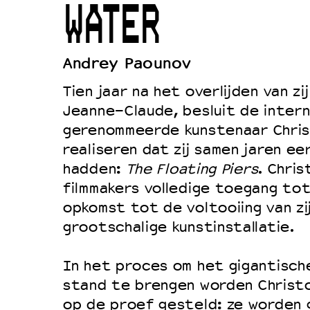
WATER
Duurzaamheid
Culturele boycot Israël
Andrey Paounov
Ruimte voor artistieke vrijheid –
Tien jaar na het overlijden van z
Jeanne-Claude, besluit de intern
gerenommeerde kunstenaar Chris
realiseren dat zij samen jaren ee
hadden:
The Floating Piers
. Chri
filmmakers volledige toegang to
opkomst tot de voltooiing van z
grootschalige kunstinstallatie.
In het proces om het gigantisc
stand te brengen worden Christo 
op de proef gesteld: ze worden