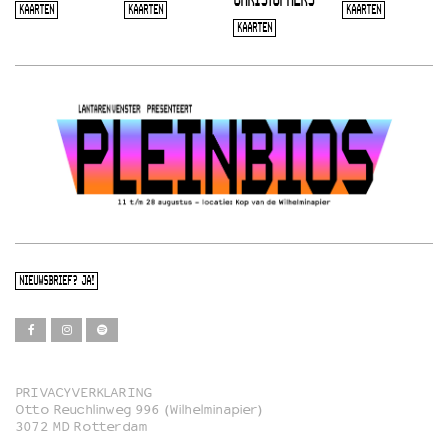
CHRISTOPHERS
KAARTEN
KAARTEN
KAARTEN
KAARTEN
NIEUWSBRIEF? JA!
PRIVACYVERKLARING
Otto Reuchlinweg 996 (Wilhelminapier)
Film
3072 MD Rotterdam
Muziek