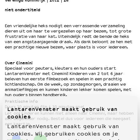
Verenigd Koninkrijk
2012
26’
niet ondertiteld
OVER LANTARENVENSTER
Wat we doen
Een vriendelijke heks nodigt een verrassende verzameling
dieren uit om haar te vergezellen op haar bezem, tot grote
Werken bij
frustratie van haar kat. Uiteindelijk redt de bende de heks
Wie is wie
van een angstaanjagende draak. Als dank beloont ze hen met
Word vriend
een prachtige nieuwe bezem, waar plaats is voor iedereen.
Historie
Partners
Over Cinemini
Speciaal voor peuters, kleuters en hun ouders start
Huisregels
LantarenVenster met Cinemini! Kinderen van 2 tot 6 jaar
Privacyverklaring
beleven hun eerste filmbezoek en spelen in een prachtig
Integriteits- en gedragscode
lichtlandschap. Om de week, op zondagmorgen, draaien we
animatiefilmpjes en kunnen kinderen lekker komen spelen, met
Duurzaamheid
hun ouders binnen handbereik.
Culturele boycot Israël
Praktische info
Ruimte voor artistieke vrijheid – VNPF
Duur: 30 minuten film & 30 minuten spel
LantarenVenster maakt gebruik van
Let op: kinderen kunnen niet alleen naar Cinemini, maar hebben
cookies
een begeleider nodig. Bestel dus voor iedereen die meegaat
een kaartje.
LantarenVenster maakt gebruik van
cookies. Wij gebruiken cookies om je