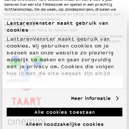
beleven hun eerste filmbezoek en spelen in een prachtig
lichtlandschap. Om de week, op zondagmorgen, draaien we
animatiefilmpjes en kunnen kinderen lekker komen spelen, met
hun ouders binnen handbereik.
LantarenVenster maakt gebruik van
Praktische info
cookies
Duur: 30 minuten film & 30 minuten spel
Let op: kinderen kunnen niet alleen naar Cinemini, maar hebben
LantarenVenster maakt gebruik van
een begeleider nodig. Bestel dus voor iedereen die meegaat
cookies. Wij gebruiken cookies om je
een kaartje.
bezoek aan onze website zo plezierig
mogelijk te maken en gaan zorgvuldig
met je privacy om. Cookies die volgen
hoe jij met de site omgaat zijn altijd
anoniem.
Meer informatie
Alle cookies toestaan
Alleen noodzakelijke cookies