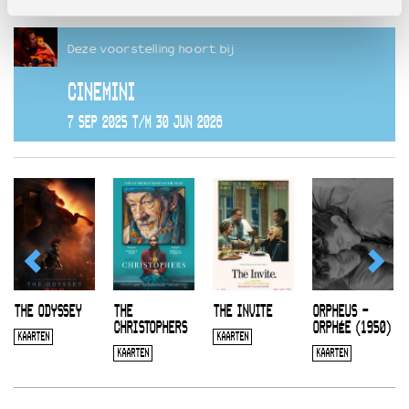
Deze voorstelling hoort bij
CINEMINI
7 SEP 2025 T/M 30 JUN 2026
THE ODYSSEY
THE
THE INVITE
ORPHEUS –
CHRISTOPHERS
ORPHÉE (1950)
KAARTEN
KAARTEN
KAARTEN
KAARTEN