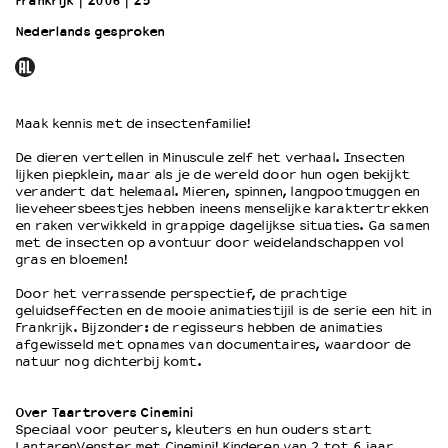
Frankrijk
2006
25’
Nederlands gesproken
OVER LANTARENVENSTER
Wat we doen
Werken bij
Maak kennis met de insectenfamilie!
Wie is wie
Word vriend
De dieren vertellen in Minuscule zelf het verhaal. Insecten
Historie
lijken piepklein, maar als je de wereld door hun ogen bekijkt
verandert dat helemaal. Mieren, spinnen, langpootmuggen en
Partners
lieveheersbeestjes hebben ineens menselijke karaktertrekken
Huisregels
en raken verwikkeld in grappige dagelijkse situaties. Ga samen
met de insecten op avontuur door weidelandschappen vol
Privacyverklaring
gras en bloemen!
Integriteits- en gedragscode
Duurzaamheid
Door het verrassende perspectief, de prachtige
geluidseffecten en de mooie animatiestijil is de serie een hit in
Culturele boycot Israël
Frankrijk. Bijzonder: de regisseurs hebben de animaties
Ruimte voor artistieke vrijheid – VNPF
afgewisseld met opnames van documentaires, waardoor de
natuur nog dichterbij komt.
Over Taartrovers Cinemini
Speciaal voor peuters, kleuters en hun ouders start
LantarenVenster met Cinemini! Kinderen van 2 tot 6 jaar