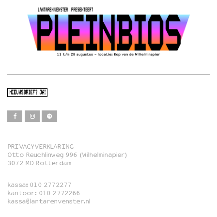
NIEUWSBRIEF? JA!
PRIVACYVERKLARING
Otto Reuchlinweg 996 (Wilhelminapier)
Film
3072 MD Rotterdam
Muziek
kassa:
010 2772277
Familie
kantoor:
010 2772266
kassa@lantarenvenster.nl
Film in English