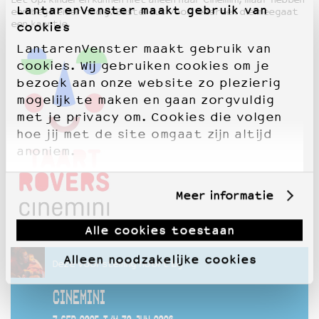
LantarenVenster maakt gebruik van
een begeleider nodig. Bestel dus voor iedereen die meegaat
een kaartje.
cookies
LantarenVenster maakt gebruik van
cookies. Wij gebruiken cookies om je
bezoek aan onze website zo plezierig
mogelijk te maken en gaan zorgvuldig
met je privacy om. Cookies die volgen
hoe jij met de site omgaat zijn altijd
anoniem.
Meer informatie
Alle cookies toestaan
Alleen noodzakelijke cookies
Deze voorstelling hoort bij
CINEMINI