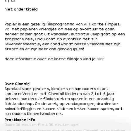
1
25’
niet ondertiteld
OVER LANTARENVENSTER
Wat we doen
Papier is een gezellig filmprogramma van vijf korte filmpjes,
vol met papieren vriendjes om mee op avontuur te gaan.
Werken bij
Meneer papier gaat uit wandelen, autootje Jeep gaat op een
Wie is wie
tropische reis, Dodu gaat op avontuur met zijn
Word vriend
lieveheersbeestje, een hond wordt beste vrienden met zijn
staart en er zijn meer dan genoeg ijsjes!
Historie
Partners
Meer informatie over de korte filmpjes vind je
hier
!
Huisregels
Privacyverklaring
Integriteits- en gedragscode
Over Cinemini
Duurzaamheid
Speciaal voor peuters, kleuters en hun ouders start
Culturele boycot Israël
LantarenVenster met Cinemini! Kinderen van 2 tot 6 jaar
beleven hun eerste filmbezoek en spelen in een prachtig
Ruimte voor artistieke vrijheid – VNPF
lichtlandschap. Om de week, op zondagmorgen, draaien we
animatiefilmpjes en kunnen kinderen lekker komen spelen, met
hun ouders binnen handbereik.
Praktische info
Duur: 30 minuten film & 30 minuten spel
Let op: kinderen kunnen niet alleen naar Cinemini, maar hebben