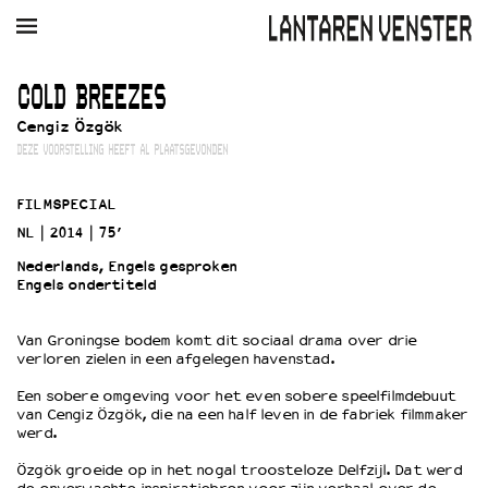
AGENDA
FILM
MUZIEK
RESTAURANT
VERHUUR
COLD BREEZES
Cengiz Özgök
Winkelmandje
Zoek
DEZE VOORSTELLING HEEFT AL PLAATSGEVONDEN
PLAN JE BEZOEK
FILMSPECIAL
Openingstijden & contact
NL
2014
75’
Bereikbaarheid
Nederlands, Engels gesproken
Kaartverkoop
Engels ondertiteld
Van Groningse bodem komt dit sociaal drama over drie
EDUCATIE
verloren zielen in een afgelegen havenstad.
Schoolvoorstellingen
Een sobere omgeving voor het even sobere speelfilmdebuut
Filmprogramma’s Primair Onderwijs
van Cengiz Özgök, die na een half leven in de fabriek filmmaker
werd.
Filmprogramma’s VO/MBO
Speciale educatieprogramma’s
Özgök groeide op in het nogal troosteloze Delfzijl. Dat werd