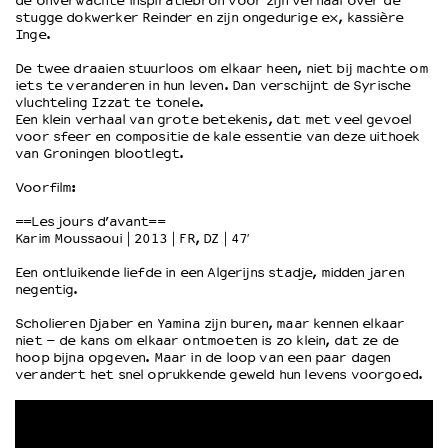
de onverwachte inspiratiebron voor zijn verhaal over de
stugge dokwerker Reinder en zijn ongedurige ex, kassière
Inge.
OVER LANTARENVENSTER
De twee draaien stuurloos om elkaar heen, niet bij machte om
Wat we doen
iets te veranderen in hun leven. Dan verschijnt de Syrische
Werken bij
vluchteling Izzat te tonele.
Een klein verhaal van grote betekenis, dat met veel gevoel
Wie is wie
voor sfeer en compositie de kale essentie van deze uithoek
Word vriend
van Groningen blootlegt.
Historie
Voorfilm:
Partners
Huisregels
==Les jours d’avant==
Karim Moussaoui | 2013 | FR, DZ | 47′
Privacyverklaring
Integriteits- en gedragscode
Een ontluikende liefde in een Algerijns stadje, midden jaren
negentig.
Duurzaamheid
Culturele boycot Israël
Scholieren Djaber en Yamina zijn buren, maar kennen elkaar
niet – de kans om elkaar ontmoeten is zo klein, dat ze de
Ruimte voor artistieke vrijheid – VNPF
hoop bijna opgeven. Maar in de loop van een paar dagen
verandert het snel oprukkende geweld hun levens voorgoed.