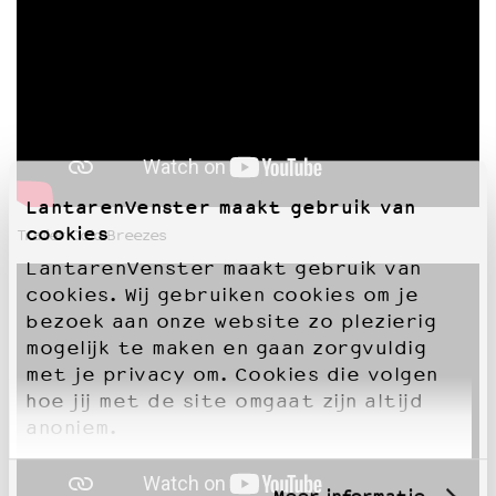
LantarenVenster maakt gebruik van
cookies
Trailer Cold Breezes
LantarenVenster maakt gebruik van
cookies. Wij gebruiken cookies om je
bezoek aan onze website zo plezierig
mogelijk te maken en gaan zorgvuldig
met je privacy om. Cookies die volgen
hoe jij met de site omgaat zijn altijd
anoniem.
Meer informatie