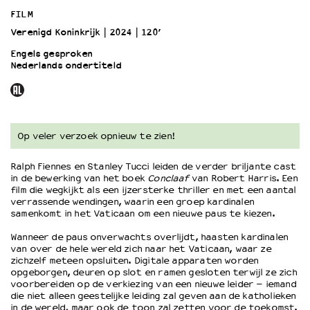
FILM
Verenigd Koninkrijk
2024
120’
OVER LANTARENVENSTER
Wat we doen
Engels gesproken
Nederlands ondertiteld
Werken bij
Wie is wie
Word vriend
Historie
Op veler verzoek opnieuw te zien!
Partners
Huisregels
Ralph Fiennes en Stanley Tucci leiden de verder briljante cast
Privacyverklaring
in de bewerking van het boek
Conclaaf
van Robert Harris. Een
Integriteits- en gedragscode
film die wegkijkt als een ijzersterke thriller en met een aantal
verrassende wendingen, waarin een groep kardinalen
Duurzaamheid
samenkomt in het Vaticaan om een ​​nieuwe paus te kiezen.
Culturele boycot Israël
Ruimte voor artistieke vrijheid – VNPF
Wanneer de paus onverwachts overlijdt, haasten kardinalen
van over de hele wereld zich naar het Vaticaan, waar ze
zichzelf meteen opsluiten. Digitale apparaten worden
opgeborgen, deuren op slot en ramen gesloten terwijl ze zich
voorbereiden op de verkiezing van een nieuwe leider – iemand
die niet alleen geestelijke leiding zal geven aan de katholieken
in de wereld, maar ook de toon zal zetten voor de toekomst.