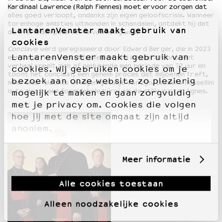
Kardinaal Lawrence (Ralph Fiennes) moet ervoor zorgen dat
alles goed verloopt, ondanks zijn eigen geloofscrisis. Wanneer
torenhoge ambities uitmonden in schandalen, ontdekt hij dat
LantarenVenster maakt gebruik van
de overleden paus verre van heilig was.
cookies
Conclave
werd geregisseerd door Edward Berger, die in 2023
LantarenVenster maakt gebruik van
een Oscar won voor
All Quiet on the Western Front
. Het
verhaal speelt zich af gedurende een periode van 72 uur en
cookies. Wij gebruiken cookies om je
toont het conclaaf, een geheim proces dat miljoenen treft,
bezoek aan onze website zo plezierig
maar waar slechts weinigen getuige van zijn. Isabella Rossellini
is te zien in een formidabele bijrol als de stille zuster Agnes.
mogelijk te maken en gaan zorgvuldig
met je privacy om. Cookies die volgen
hoe jij met de site omgaat zijn altijd
anoniem.
Meer informatie
Alle cookies toestaan
Alleen noodzakelijke cookies