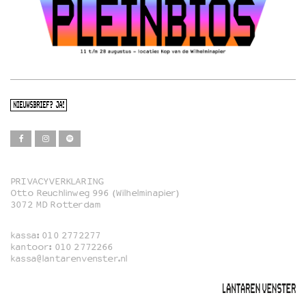
NIEUWSBRIEF? JA!
PRIVACYVERKLARING
Otto Reuchlinweg 996 (Wilhelminapier)
Film
3072 MD Rotterdam
Muziek
kassa:
010 2772277
Familie
kantoor:
010 2772266
kassa@lantarenvenster.nl
Film in English
Rotterdams Open Doek