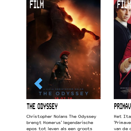
FILM
FILM
ICL
THE ODYSSEY
PRIMAV
k je de
Christopher Nolans The Odyssey
Het Ita
aires
brengt Homerus' legendarische
'Primave
on
epos tot leven als een groots
van de 