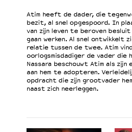
Duurzaamheid
Atim heeft de dader, die tegenwo
Culturele boycot Israël
bezit, al snel opgespoord. In pl
Ruimte voor artistieke vrijheid –
van zijn leven te beroven besluit 
gaan werken. Al snel ontwikkelt 
relatie tussen de twee. Atim vind
oorlogsmisdadiger de vader die h
Nassara beschouwt Atim als zijn 
aan hem te adopteren. Verleideli
opdracht die zijn grootvader he
naast zich neerleggen.