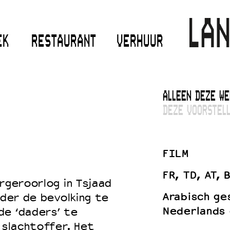
EK
RESTAURANT
VERHUUR
ALLEEN DEZE WE
DEZE VOORSTELL
FILM
FR, TD, AT, 
urgeroorlog in Tsjaad
Arabisch ge
nder de bevolking te
Nederlands 
de ‘daders’ te
 slachtoffer. Het