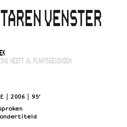
EK
ING HEEFT AL PLAATSGEVONDEN
BE
2006
95’
sproken
ondertiteld