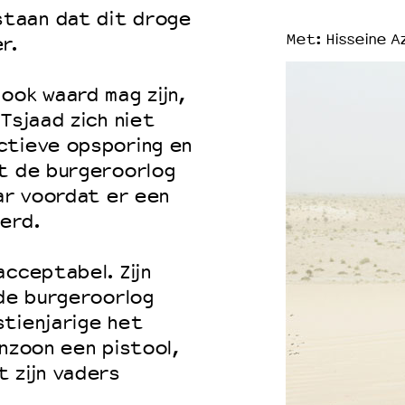
taan dat dit droge
Met: Hisseine Az
r.
ook waard mag zijn,
Tsjaad zich niet
ctieve opsporing en
it de burgeroorlog
aar voordat er een
erd.
acceptabel. Zijn
 de burgeroorlog
stienjarige het
einzoon een pistool,
 zijn vaders