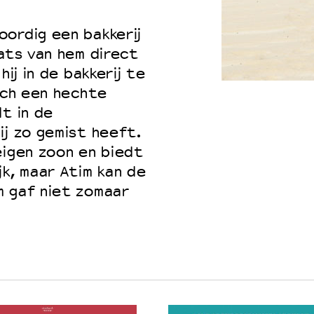
ordig een bakkerij
aats van hem direct
 VNPF
hij in de bakkerij te
zich een hechte
t in de
ij zo gemist heeft.
eigen zoon en biedt
jk, maar Atim kan de
m gaf niet zomaar