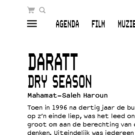
Winkelmandje
Zoek
AGENDA
FILM
MUZI
PLAN JE BEZOEK
Openingstijden & contact
DARATT
Bereikbaarheid
Kaartverkoop
DRY SEASON
Mahamat-Saleh Haroun
EDUCATIE
Toen in 1996 na dertig jaar de b
Schoolvoorstellingen
op z’n einde liep, was het leed o
Filmprogramma’s Primair Onderwijs
groot om aan de berechting van 
denken. Uiteindelijk was iedereen