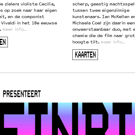
 zielen: violiste Cecilia,
scherp, geestig machtsspel
s op zoek naar haar eigen
tussen twee eigenzinnige
eit, en de componist
kunstenaars. Ian McKellen e
 Vivaldi in het 18e eeuwse
Michaela Coel zijn daarin een
.
meer info…
onweerstaanbaar duo, met 
chemie die de film naar gro
EN
hoogte tilt.
meer info…
KAARTEN