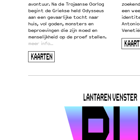
…
avontuur. Na de Trojaanse Oorlog
zoekende
begint de Griekse held Odysseus
een wee
aan een gevaarlijke tocht naar
identit
huis, vol goden, monsters en
Antonio
beproevingen die zijn moed en
Venetië
menselijkheid op de proef stellen.
KAART
meer info…
KAARTEN