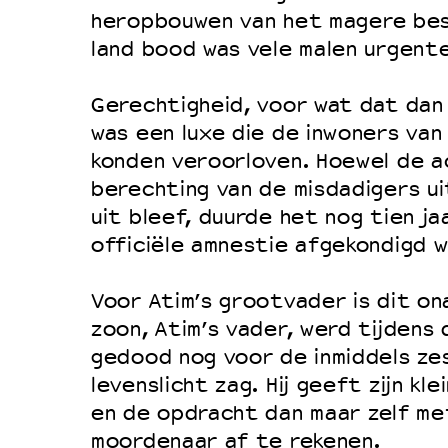
Filmprogramma’s VO/MBO
heropbouwen van het magere bes
Speciale educatieprogramma’s
land bood was vele malen urgente
Gerechtigheid, voor wat dat dan 
OVER LANTARENVENSTER
was een luxe die de inwoners van 
Wat we doen
konden veroorloven. Hoewel de a
berechting van de misdadigers u
Werken bij
uit bleef, duurde het nog tien j
Wie is wie
officiële amnestie afgekondigd w
Word vriend
Historie
Voor Atim’s grootvader is dit on
zoon, Atim’s vader, werd tijdens
Partners
gedood nog voor de inmiddels ze
Huisregels
levenslicht zag. Hij geeft zijn kl
Privacyverklaring
en de opdracht dan maar zelf met
Integriteits- en gedragscode
moordenaar af te rekenen.