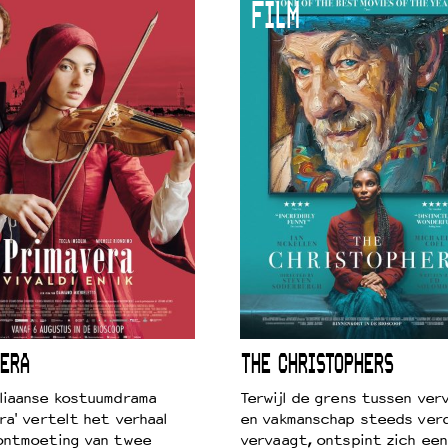
FILM
ERA
THE CHRISTOPHERS
liaanse kostuumdrama
Terwijl de grens tussen verv
ra' vertelt het verhaal
en vakmanschap steeds ver
ontmoeting van twee
vervaagt, ontspint zich een