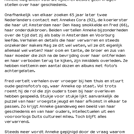
stellen over haar geschiedenis.
Onafhankelijk van elkaar zoeken 65 jaar later twee
OVER LANTARENVENSTER
Nederlanders contact met Anneke: Cora (92), de koerierster
Wat we doen
die haar uit Amsterdam naar Den Haag smokkelde en Fred (66),
haar onderduikbroer. Beiden vertellen Anneke bijzonderheden
Werken bij
over de tijd dat zij als baby in Amsterdam en Voorburg
Wie is wie
leefde. Verhalen en details die haar verwarren en steeds
Word vriend
onzekerder maken: Mag ze dit wel weten, wil ze dit eigenlijk
allemaal wel weten? Haar oom en tante, de broer en zus van
Historie
haar moeder die zich na de bevrijding over haar ontfermden
Partners
en haar verboden terug te kijken, zijn inmiddels overleden. Ze
hebben niettemin een aantal dozen en albums met foto’s
Huisregels
achtergelaten.
Privacyverklaring
Integriteits- en gedragscode
Fred vertelt verhalen over vroeger bij hem thuis en stuurt
oude gezinsfoto’s op, waar Anneke op staat. Vol trots
Duurzaamheid
roemt hij de rol die zijn ouders toen bij haar overleven
Culturele boycot Israël
hebben gespeeld. Stukje voor stukje lijkt aanvankelijk de
puzzel van haar vroegste jeugd en haar afkomst in elkaar te
Ruimte voor artistieke vrijheid – VNPF
passen. Zo krijgt Anneke gaandeweg een beeld van haar
geschiedenis en van haar ouders, intellectuelen uit een
vooroorlogs Duits cultureel milieu. Toch blijft alles
verwarrend.
Steeds meer wordt Anneke gepijnigd door de vraag waarom