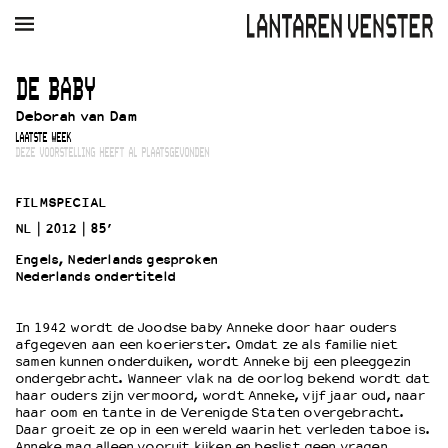
AGENDA
FILM
MUZIEK
RESTAURANT
VERHUUR
DE BABY
Deborah van Dam
Winkelmandje
Zoek
LAATSTE WEEK
DEZE VOORSTELLING HEEFT AL PLAATSGEVONDEN
PLAN JE BEZOEK
Openingstijden & contact
FILMSPECIAL
Bereikbaarheid
NL
2012
85’
Kaartverkoop
Engels, Nederlands gesproken
Nederlands ondertiteld
EDUCATIE
In 1942 wordt de Joodse baby Anneke door haar ouders
afgegeven aan een koerierster. Omdat ze als familie niet
Schoolvoorstellingen
samen kunnen onderduiken, wordt Anneke bij een pleeggezin
Filmprogramma’s Primair Onderwijs
ondergebracht. Wanneer vlak na de oorlog bekend wordt dat
haar ouders zijn vermoord, wordt Anneke, vijf jaar oud, naar
Filmprogramma’s VO/MBO
haar oom en tante in de Verenigde Staten overgebracht.
Speciale educatieprogramma’s
Daar groeit ze op in een wereld waarin het verleden taboe is.
Anneke mag alleen vooruit kijken en beslist geen vragen