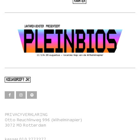
KAARTEN
NIEUWSBRIEF? JA!
PRIVACYVERKLARING
Otto Reuchlinweg 996 (Wilhelminapier)
Film
3072 MD Rotterdam
Muziek
kassa:
010 2772277