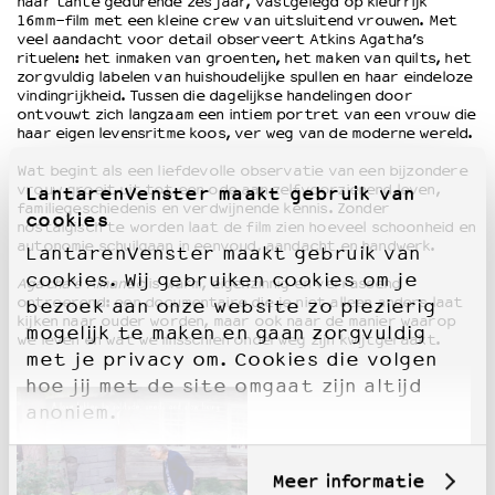
haar tante gedurende zes jaar, vastgelegd op kleurrijk
16mm-film met een kleine crew van uitsluitend vrouwen. Met
veel aandacht voor detail observeert Atkins Agatha’s
rituelen: het inmaken van groenten, het maken van quilts, het
zorgvuldig labelen van huishoudelijke spullen en haar eindeloze
vindingrijkheid. Tussen die dagelijkse handelingen door
ontvouwt zich langzaam een intiem portret van een vrouw die
haar eigen levensritme koos, ver weg van de moderne wereld.
Wat begint als een liefdevolle observatie van een bijzondere
vrouw groeit uit tot een ode aan zelfvoorzienend leven,
LantarenVenster maakt gebruik van
familiegeschiedenis en verdwijnende kennis. Zonder
cookies
nostalgisch te worden laat de film zien hoeveel schoonheid en
autonomie schuilgaan in eenvoud, aandacht en handwerk.
LantarenVenster maakt gebruik van
cookies. Wij gebruiken cookies om je
Agatha’s Almanac
is warm, eigenzinnig en verrassend
ontroerend: een documentaire die je niet alleen anders laat
bezoek aan onze website zo plezierig
kijken naar ouder worden, maar ook naar de manier waarop
mogelijk te maken en gaan zorgvuldig
we leven en wat we misschien onderweg zijn kwijtgeraakt.
met je privacy om. Cookies die volgen
hoe jij met de site omgaat zijn altijd
anoniem.
Meer informatie