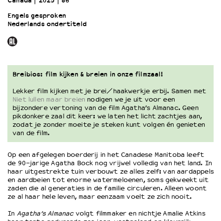
Canada
2025
86’
Engels gesproken
Nederlands ondertiteld
OVER LANTARENVENSTER
Wat we doen
Werken bij
Wie is wie
Word vriend
Breibios: film kijken & breien in onze filmzaal!
Historie
Lekker film kijken met je brei/haakwerkje erbij. Samen met
Partners
Niet lullen maar breien
nodigen we je uit voor een
bijzondere vertoning van de film Agatha’s Almanac. Geen
Huisregels
pikdonkere zaal dit keer: we laten het licht zachtjes aan,
Privacyverklaring
zodat je zonder moeite je steken kunt volgen én genieten
Integriteits- en gedragscode
van de film.
Duurzaamheid
Op een afgelegen boerderij in het Canadese Manitoba leeft
Culturele boycot Israël
de 90-jarige Agatha Bock nog vrijwel volledig van het land. In
Ruimte voor artistieke vrijheid – VNPF
haar uitgestrekte tuin verbouwt ze alles zelf: van aardappels
en aardbeien tot enorme watermeloenen, soms gekweekt uit
zaden die al generaties in de familie circuleren. Alleen woont
ze al haar hele leven, maar eenzaam voelt ze zich nooit.
In
Agatha’s Almanac
volgt filmmaker en nichtje Amalie Atkins