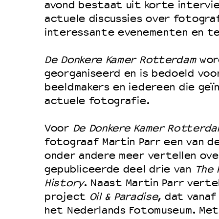
Filmprogramma’s VO/MBO
avond bestaat uit korte intervi
Speciale educatieprogramma’s
actuele discussies over fotogra
interessante evenementen en te
OVER LANTARENVENSTER
De Donkere Kamer Rotterdam
word
georganiseerd en is bedoeld voo
Wat we doen
beeldmakers en iedereen die geïn
Werken bij
actuele fotografie.
Wie is wie
Voor
De Donkere Kamer Rotterda
Word vriend
fotograaf Martin Parr een van de
Historie
onder andere meer vertellen ove
Partners
gepubliceerde deel drie van
The 
Huisregels
History
. Naast Martin Parr vertel
project
Oil & Paradise
, dat vanaf 
Privacyverklaring
het Nederlands Fotomuseum. Met
Integriteits- en gedragscode