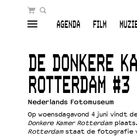
Winkelmandje
Zoek
AGENDA
FILM
MUZI
PLAN JE BEZOEK
Openingstijden & contact
DE DONKERE K
Bereikbaarheid
Kaartverkoop
ROTTERDAM #3
Nederlands Fotomuseum
EDUCATIE
Op woensdagavond 4 juni vindt d
Schoolvoorstellingen
Donkere Kamer Rotterdam
plaats
Filmprogramma’s Primair Onderwijs
Rotterdam
staat de fotografie v