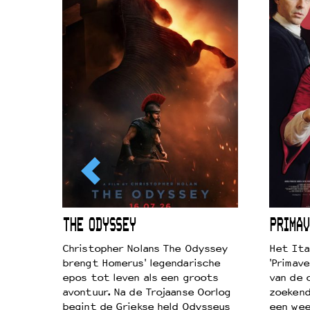
ICL
THE ODYSSEY
PRIMAV
k je de
Christopher Nolans The Odyssey
Het Ita
aires
brengt Homerus' legendarische
'Primave
on
epos tot leven als een groots
van de 
…
avontuur. Na de Trojaanse Oorlog
zoekende
begint de Griekse held Odysseus
een wee