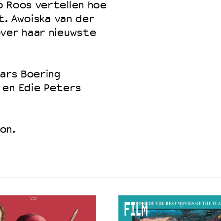
o Roos vertellen hoe
et. Awoiska van der
over haar nieuwste
 VNPF
Lars Boering
 en Edie Peters
on.
FILM