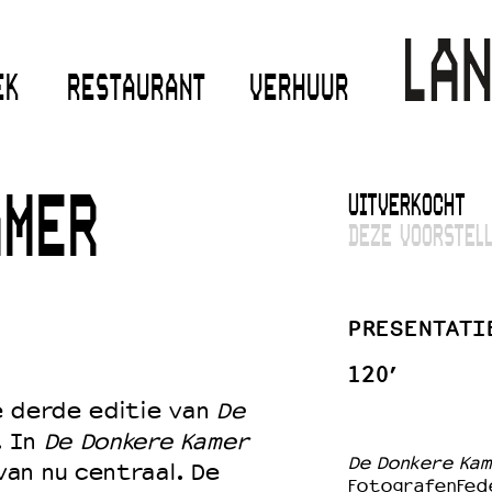
EK
RESTAURANT
VERHUUR
UITVERKOCHT
AMER
DEZE VOORSTELL
PRESENTATI
120’
e derde editie van
De
. In
De Donkere Kamer
De Donkere Ka
an nu centraal. De
FotografenFede