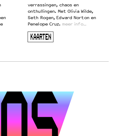
n
verrassingen, chaos en
onthullingen. Met Olivia Wilde,
een
Seth Rogen, Edward Norton en
te
Penelope Cruz.
meer info…
KAARTEN