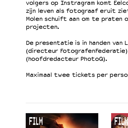
volgers op Instragram komt Eelc
Duurzaamheid
zijn leven als fotograaf eruit zi
Culturele boycot Israël
Molen schuift aan om te praten 
projecten.
Ruimte voor artistieke vrijheid –
De presentatie is in handen van 
(directeur FotografenFederatie)
(hoofdredacteur PhotoQ).
Maximaal twee tickets per perso
FILM
FILM