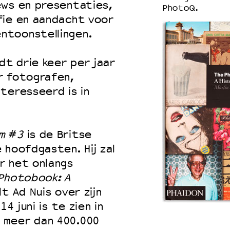
ews en presentaties,
PhotoQ.
fie en aandacht voor
ntoonstellingen.
t drie keer per jaar
r fotografen,
teresseerd is in
m
#
3
is de Britse
 hoofdgasten. Hij zal
r het onlangs
Photobook: A
t Ad Nuis over zijn
14 juni is te zien in
 meer dan 400.000