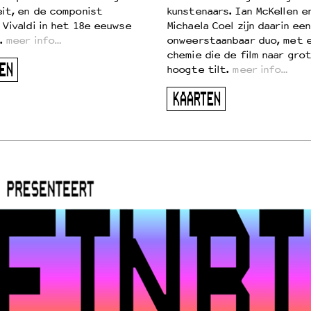
eit, en de componist
kunstenaars. Ian McKellen e
 Vivaldi in het 18e eeuwse
Michaela Coel zijn daarin een
.
meer info…
onweerstaanbaar duo, met 
chemie die de film naar gro
EN
hoogte tilt.
meer info…
KAARTEN