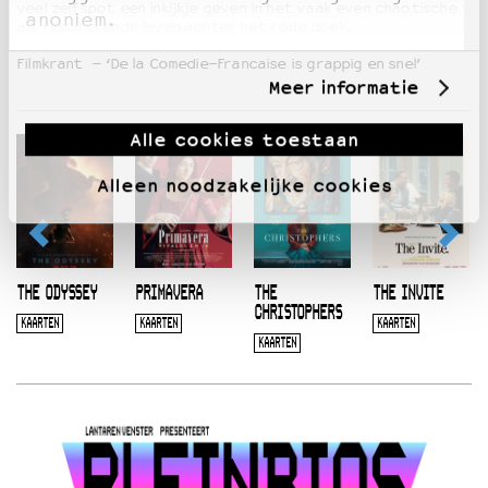
veel zelfspot een inkijkje geven in het vaak even chaotische
anoniem.
als fascinerende leven achter het rode doek.
Filmkrant –
‘De la Comedie-Francaise is grappig en snel’
Meer informatie
Alle cookies toestaan
Alleen noodzakelijke cookies
THE ODYSSEY
PRIMAVERA
THE
THE INVITE
CHRISTOPHERS
KAARTEN
KAARTEN
KAARTEN
KAARTEN