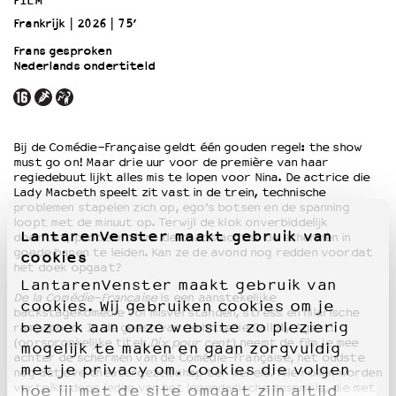
FILM
Frankrijk
2026
75’
OVER LANTARENVENSTER
Frans gesproken
Nederlands ondertiteld
Wat we doen
Werken bij
Wie is wie
Word vriend
Bij de Comédie-Française geldt één gouden regel: the show
Historie
must go on! Maar drie uur voor de première van haar
Partners
regiedebuut lijkt alles mis te lopen voor Nina. De actrice die
Lady Macbeth speelt zit vast in de trein, technische
Huisregels
problemen stapelen zich op, ego’s botsen en de spanning
Privacyverklaring
loopt met de minuut op. Terwijl de klok onverbiddelijk
LantarenVenster maakt gebruik van
doortikt, probeert Nina de chaos achter de schermen in
Integriteits- en gedragscode
goede banen te leiden. Kan ze de avond nog redden voordat
cookies
Duurzaamheid
het doek opgaat?
Culturele boycot Israël
LantarenVenster maakt gebruik van
De la Comédie-Française
is een aanstekelijke
Ruimte voor artistieke vrijheid – VNPF
cookies. Wij gebruiken cookies om je
backstagekomedie vol misverstanden, stress en hilarische
bezoek aan onze website zo plezierig
rampspoed. In de geest van de hitserie
Call My Agent!
(oorspronkelijke titel:
Dix pour cent
) neemt de film je mee
mogelijk te maken en gaan zorgvuldig
achter de schermen van de
Comédie-Française
, het oudste
met je privacy om. Cookies die volgen
nog actieve theatergezelschap ter wereld. Alle rollen worden
vertolkt door leden van het legendarische ensemble, die met
hoe jij met de site omgaat zijn altijd