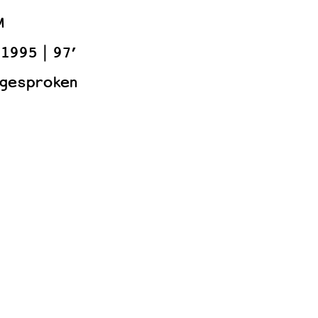
M
1995
97’
 gesproken