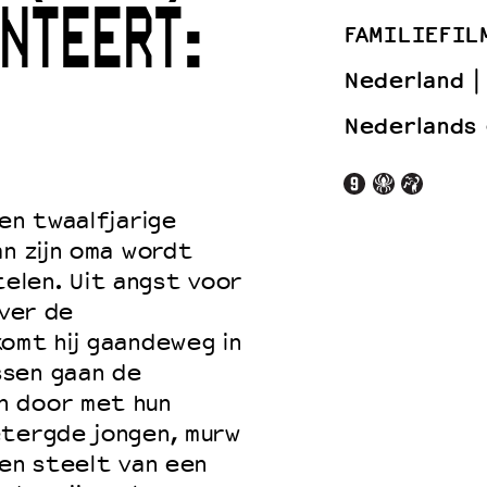
NTEERT:
FAMILIEFIL
Nederland
 VNPF
Nederlands
en twaalfjarige
an zijn oma wordt
elen. Uit angst voor
over de
omt hij gaandeweg in
ssen gaan de
n door met hun
etergde jongen, murw
den steelt van een