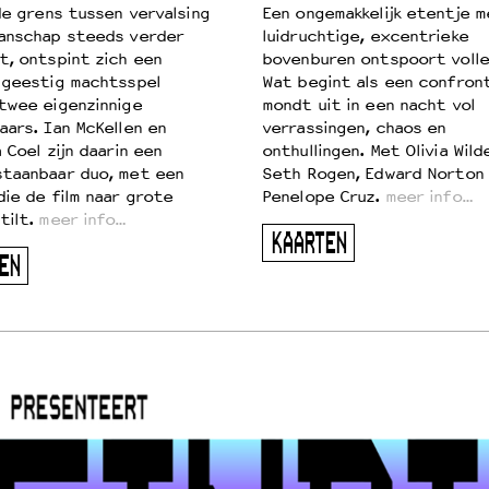
 de grens tussen vervalsing
Een ongemakkelijk etentje m
anschap steeds verder
luidruchtige, excentrieke
t, ontspint zich een
bovenburen ontspoort volle
 geestig machtsspel
Wat begint als een confront
twee eigenzinnige
mondt uit in een nacht vol
aars. Ian McKellen en
verrassingen, chaos en
 Coel zijn daarin een
onthullingen. Met Olivia Wild
taanbaar duo, met een
Seth Rogen, Edward Norton
die de film naar grote
Penelope Cruz.
meer info…
tilt.
meer info…
KAARTEN
EN