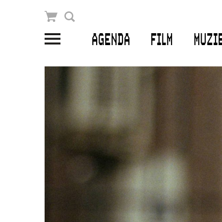
Winkelmandje
Zoek
AGENDA
FILM
MUZI
PLAN JE BEZOEK
Openingstijden & contact
Bereikbaarheid
Kaartverkoop
EDUCATIE
Schoolvoorstellingen
Filmprogramma’s Primair Onderwijs