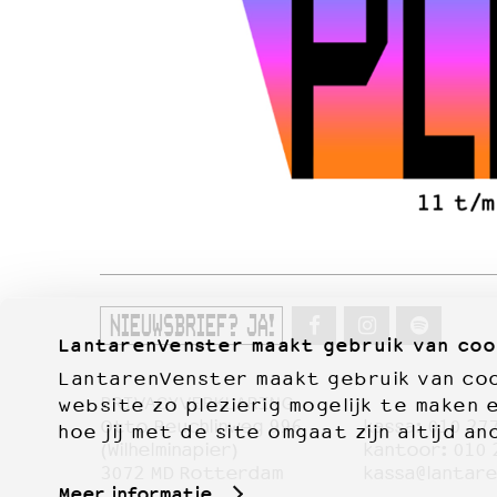
NIEUWSBRIEF? JA!
LantarenVenster maakt gebruik van coo
LantarenVenster maakt gebruik van cook
PRIVACYVERKLARING
website zo plezierig mogelijk te maken 
Otto Reuchlinweg 996
kassa:
010 27
hoe jij met de site omgaat zijn altijd an
Film
(Wilhelminapier)
kantoor:
010 
3072 MD Rotterdam
kassa@lantare
Meer informatie