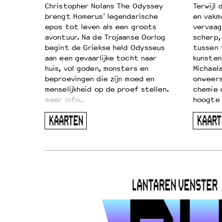
k je de
Christopher Nolans The Odyssey
Terwijl
aires
brengt Homerus' legendarische
en vakm
on
epos tot leven als een groots
vervaag
…
avontuur. Na de Trojaanse Oorlog
scherp,
begint de Griekse held Odysseus
tussen 
aan een gevaarlijke tocht naar
kunsten
huis, vol goden, monsters en
Michaela
beproevingen die zijn moed en
onweers
menselijkheid op de proef stellen.
chemie 
meer info…
hoogte 
KAARTEN
KAART