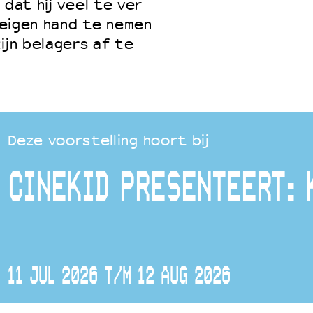
 dat hij veel te ver
n eigen hand te nemen
ijn belagers af te
Deze voorstelling hoort bij
CINEKID PRESENTEERT: 
11 JUL 2026 T/M 12 AUG 2026