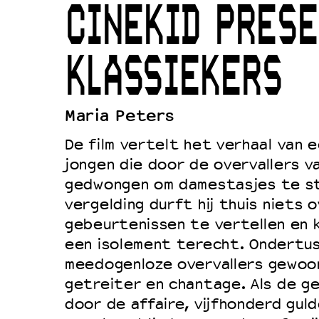
CINEKID PRESE
Duurzaamheid
Culturele boycot Israël
KLASSIEKERS
Ruimte voor artistieke vrijheid –
Maria Peters
De film vertelt het verhaal van e
jongen die door de overvallers v
gedwongen om damestasjes te st
vergelding durft hij thuis niets 
gebeurtenissen te vertellen en k
een isolement terecht. Ondertu
meedogenloze overvallers gewoo
getreiter en chantage. Als de g
door de affaire, vijfhonderd gul