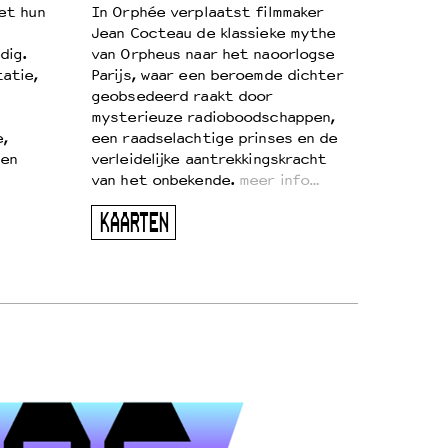
et hun
In Orphée verplaatst filmmaker
Jean Cocteau de klassieke mythe
dig.
van Orpheus naar het naoorlogse
atie,
Parijs, waar een beroemde dichter
geobsedeerd raakt door
mysterieuze radioboodschappen,
e,
een raadselachtige prinses en de
 en
verleidelijke aantrekkingskracht
van het onbekende.
meer info…
KAARTEN