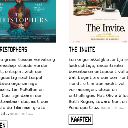
RISTOPHERS
THE INVITE
 de grens tussen vervalsing
Een ongemakkelijk etentje m
anschap steeds verder
luidruchtige, excentrieke
t, ontspint zich een
bovenburen ontspoort volle
 geestig machtsspel
Wat begint als een confront
twee eigenzinnige
mondt uit in een nacht vol
aars. Ian McKellen en
verrassingen, chaos en
 Coel zijn daarin een
onthullingen. Met Olivia Wild
taanbaar duo, met een
Seth Rogen, Edward Norton
die de film naar grote
Penelope Cruz.
meer info…
tilt.
meer info…
KAARTEN
EN