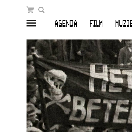
Winkelmandje
Zoek
AGENDA
FILM
MUZI
PLAN JE BEZOEK
Openingstijden & contact
Bereikbaarheid
Kaartverkoop
EDUCATIE
Schoolvoorstellingen
Filmprogramma’s Primair Onderwijs