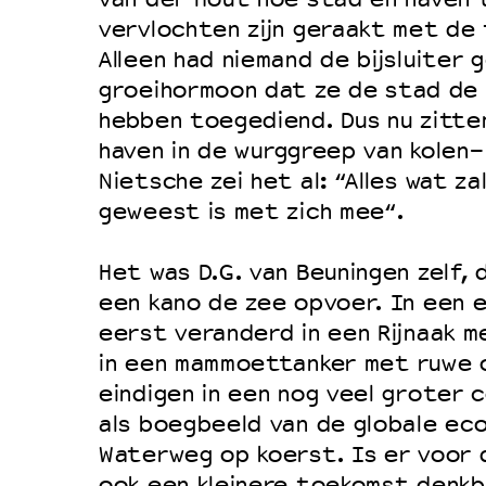
vervlochten zijn geraakt met de f
Alleen had niemand de bijsluiter 
groeihormoon dat ze de stad de
hebben toegediend. Dus nu zitte
haven in de wurggreep van kolen-
Nietsche zei het al: “Alles wat z
geweest is met zich mee“.
Het was D.G. van Beuningen zelf, 
een kano de zee opvoer. In een ee
eerst veranderd in een Rijnaak m
in een mammoettanker met ruwe o
eindigen in een nog veel groter 
als boegbeeld van de globale ec
Waterweg op koerst. Is er voor 
ook een kleinere toekomst denk