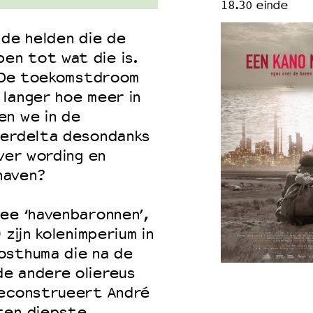
18.30 einde
 de helden die de
en tot wat die is.
. De toekomstdroom
langer hoe meer in
en we in de
ierdelta desondanks
ver wording en
haven?
ee ‘havenbaronnen’,
zijn kolenimperium in
osthuma die na de
e andere oliereus
reconstrueert André
ten diepste