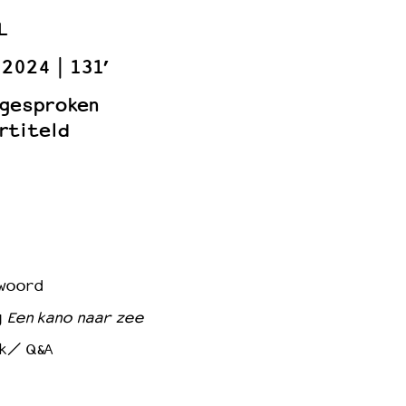
L
2024
131’
 gesproken
rtiteld
twoord
g
Een kano naar zee
ek/ Q&A