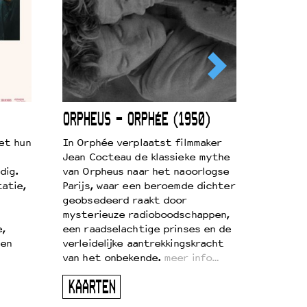
ORPHEUS – ORPHÉE (1950)
et hun
In Orphée verplaatst filmmaker
Jean Cocteau de klassieke mythe
dig.
van Orpheus naar het naoorlogse
atie,
Parijs, waar een beroemde dichter
geobsedeerd raakt door
mysterieuze radioboodschappen,
e,
een raadselachtige prinses en de
 en
verleidelijke aantrekkingskracht
van het onbekende.
meer info…
KAARTEN