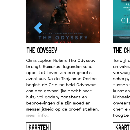
ICL
THE ODYSSEY
THE CH
k je de
Christopher Nolans The Odyssey
Terwijl
aires
brengt Homerus' legendarische
en vakm
on
epos tot leven als een groots
vervaag
…
avontuur. Na de Trojaanse Oorlog
scherp,
begint de Griekse held Odysseus
tussen 
aan een gevaarlijke tocht naar
kunsten
huis, vol goden, monsters en
Michaela
beproevingen die zijn moed en
onweers
menselijkheid op de proef stellen.
chemie 
meer info…
hoogte 
KAARTEN
KAART