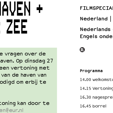
HAVEN +
FILMSPECIA
Nederland
 ZEE
 VNPF
Nederlands
Engels onde
he vragen over de
aven. Op dinsdag 27
 een vertoning met
Programma
 van de haven van
14.00 welkoms
odigd om erbij te
14.15 Vertonin
16.30 nagespr
toning kan door te
16.45 borrel
en@eur.nl