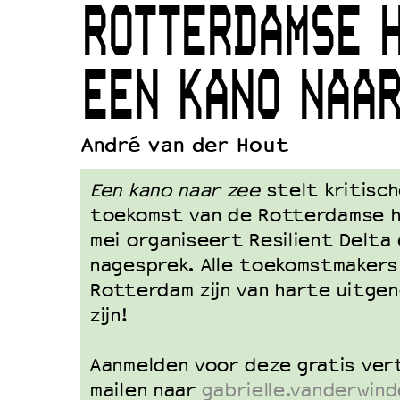
ROTTERDAMSE 
Duurzaamheid
Culturele boycot Israël
EEN KANO NAAR
Ruimte voor artistieke vrijheid –
André van der Hout
Een kano naar zee
stelt kritisc
toekomst van de Rotterdamse h
mei organiseert Resilient Delta
nagesprek. Alle toekomstmakers
Rotterdam zijn van harte uitgen
zijn!
Aanmelden voor deze gratis ver
mailen naar
gabrielle.vanderwind