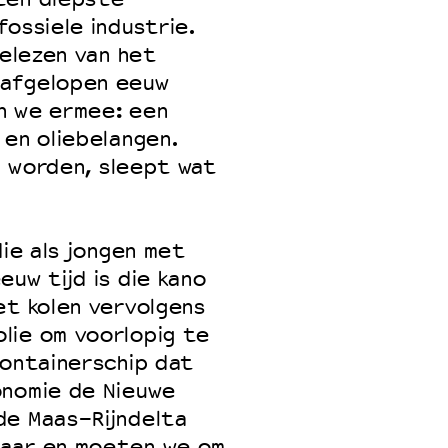
ossiele industrie.
gelezen van het
 afgelopen eeuw
n we ermee: een
 en oliebelangen.
al worden, sleept wat
die als jongen met
uw tijd is die kano
et kolen vervolgens
lie om voorlopig te
containerschip dat
onomie de Nieuwe
de Maas-Rijndelta
baar en moeten we om