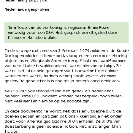
Nederland
2023
80’
Nederlands gesproken
OVER LANTARENVENSTER
Wat we doen
Na afloop van de vertoning is regisseur Bram Roza
Werken bij
aanwezig voor een Q&A. Het gesprek wordt geleid door
Wie is wie
filmmaker Marieke Widlak.
Word vriend
In de vroege ochtend van 3 februari 1979, midden in de Koude
Historie
Oorlog en midden in Nederland, vloog er een enorm driehoekig
Partners
object over Vliegbasis Soesterberg. Minstens twaalf mannen
Huisregels
van de militaire bewakingsdienst waren hiervan getuige. Ze
waren met stomheid geslagen want hoewel het getrainde
Privacyverklaring
waarnemers waren, hadden ze nog nooit zoiets vreemds
Integriteits- en gedragscode
gezien. De gebeurtenis is nog altijd onverklaard gebleven.
Duurzaamheid
De UFO van Soesterberg
kan met gemak als Nederlands
Culturele boycot Israël
belangrijkste
UFO
-incident worden bestempeld, toch zullen
niet veel mensen hiervan op de hoogte zijn…
Ruimte voor artistieke vrijheid – VNPF
In deze documentaire wordt het dossier uitgebreid uit de
doeken gedaan en laat zien dat ons kikkerlandje niet onder
doet voor Amerika qua bizarre
UFO
verhalen. De
UFO
’s van
Soesterberg is geen science fiction. Het is stranger than
fiction!