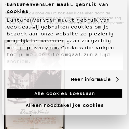
cholera-epidemie.
LantarenVenster maakt gebruik van
cookies
Death in Venice
groeide uit tot een klassieker door de
geweldige sfeer, beelden en muziek. Acteur Dirk Bogarde zag
LantarenVenster maakt gebruik van
zijn vertolking als Gustav von Aschenbach als het hoogtepunt
cookies. Wij gebruiken cookies om je
van zijn carrière.
bezoek aan onze website zo plezierig
mogelijk te maken en gaan zorgvuldig
met je privacy om. Cookies die volgen
hoe jij met de site omgaat zijn altijd
anoniem.
Meer informatie
Alle cookies toestaan
Alleen noodzakelijke cookies