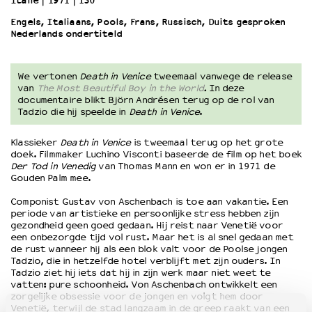
Italië
1971
130’
Engels, Italiaans, Pools, Frans, Russisch, Duits gesproken
Nederlands ondertiteld
OVER LANTARENVENSTER
Wat we doen
Werken bij
We vertonen
Death in Venice
tweemaal vanwege de release
Wie is wie
van
The Most Beautiful Boy in the World
.
In deze
documentaire blikt Björn Andrésen terug op de rol van
Word vriend
Tadzio die hij speelde in
Death in Venice
.
Historie
Partners
Klassieker
Death in Venice
is tweemaal terug op het grote
Huisregels
doek. Filmmaker Luchino Visconti baseerde de film op het boek
Der Tod in Venedig
van Thomas Mann en won er in 1971 de
Privacyverklaring
Gouden Palm mee.
Integriteits- en gedragscode
Componist Gustav von Aschenbach is toe aan vakantie. Een
Duurzaamheid
periode van artistieke en persoonlijke stress hebben zijn
Culturele boycot Israël
gezondheid geen goed gedaan. Hij reist naar Venetië voor
een onbezorgde tijd vol rust. Maar het is al snel gedaan met
Ruimte voor artistieke vrijheid – VNPF
de rust wanneer hij als een blok valt voor de Poolse jongen
Tadzio, die in hetzelfde hotel verblijft met zijn ouders. In
Tadzio ziet hij iets dat hij in zijn werk maar niet weet te
vatten: pure schoonheid. Von Aschenbach ontwikkelt een
zorgelijke obsessie voor de jongen en volgt hem door
Venetië, terwijl de stad langzaam in de greep raakt van een