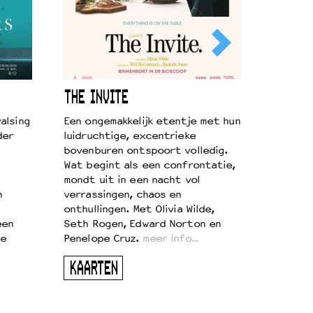
THE INVITE
alsing
Een ongemakkelijk etentje met hun
der
luidruchtige, excentrieke
bovenburen ontspoort volledig.
Wat begint als een confrontatie,
mondt uit in een nacht vol
n
verrassingen, chaos en
onthullingen. Met Olivia Wilde,
een
Seth Rogen, Edward Norton en
te
Penelope Cruz.
meer info…
KAARTEN