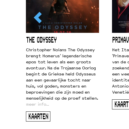
ICL
THE ODYSSEY
PRIMAV
k je de
Christopher Nolans The Odyssey
Het Ita
aires
brengt Homerus' legendarische
'Primave
on
epos tot leven als een groots
van de 
…
avontuur. Na de Trojaanse Oorlog
zoekende
begint de Griekse held Odysseus
een wee
aan een gevaarlijke tocht naar
identit
huis, vol goden, monsters en
Antonio
beproevingen die zijn moed en
Venetië
menselijkheid op de proef stellen.
KAART
meer info…
KAARTEN