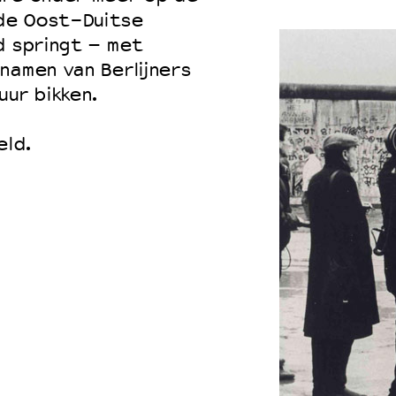
de Oost-Duitse
d springt – met
namen van Berlijners
uur bikken.
eld.