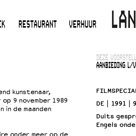
EK
RESTAURANT
VERHUUR
DEZE VOORSTELL
AANBIEDING L/V
FILMSPECIA
end kunstenaar,
ur op 9 november 1989
DE
1991
n in de maanden
Duits gespr
Engels onde
ire onder meer op de