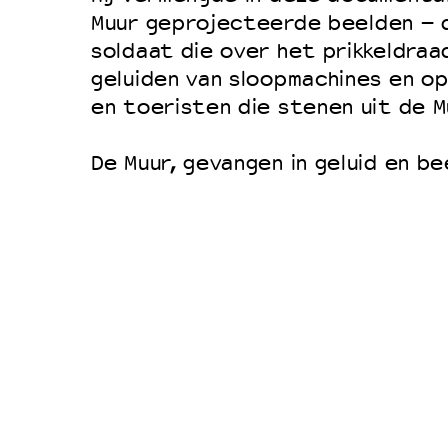
Filmprogramma’s VO/MBO
Muur geprojecteerde beelden – 
Speciale educatieprogramma’s
soldaat die over het prikkeldraa
geluiden van sloopmachines en op
en toeristen die stenen uit de M
OVER LANTARENVENSTER
Wat we doen
De Muur, gevangen in geluid en be
Werken bij
Wie is wie
Word vriend
Historie
Partners
Huisregels
Privacyverklaring
Integriteits- en gedragscode