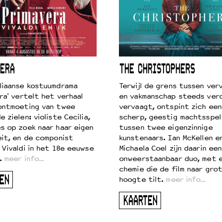
ERA
THE CHRISTOPHERS
liaanse kostuumdrama
Terwijl de grens tussen verv
ra' vertelt het verhaal
en vakmanschap steeds ver
ontmoeting van twee
vervaagt, ontspint zich een
 zielen: violiste Cecilia,
scherp, geestig machtsspel
s op zoek naar haar eigen
tussen twee eigenzinnige
eit, en de componist
kunstenaars. Ian McKellen e
 Vivaldi in het 18e eeuwse
Michaela Coel zijn daarin een
.
meer info…
onweerstaanbaar duo, met 
chemie die de film naar gro
EN
hoogte tilt.
meer info…
KAARTEN