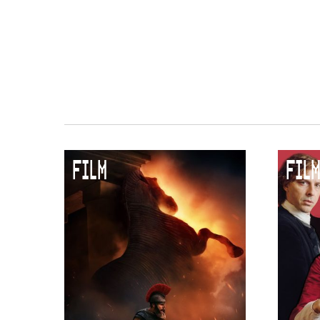
Duurzaamheid
Culturele boycot Israël
Ruimte voor artistieke vrijheid –
FILM
FILM