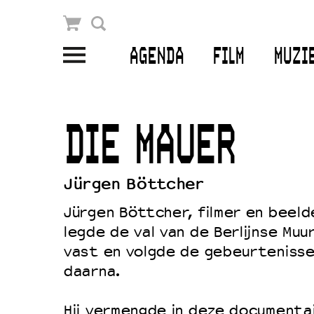
Winkelmandje
Zoek
AGENDA
FILM
MUZI
PLAN JE BEZOEK
Openingstijden & contact
DIE MAUER
Bereikbaarheid
Kaartverkoop
Jürgen Böttcher
Jürgen Böttcher, filmer en beeld
legde de val van de Berlijnse Mu
EDUCATIE
vast en volgde de gebeurtenisse
Schoolvoorstellingen
daarna.
Filmprogramma’s Primair Onderwijs
Hij vermengde in deze documenta