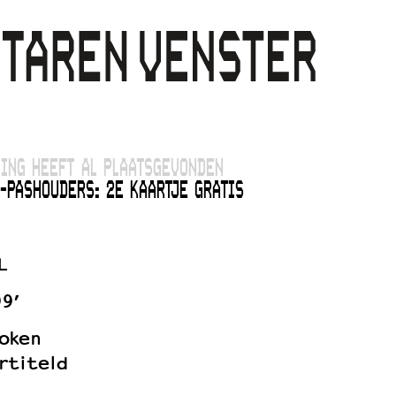
ING HEEFT AL PLAATSGEVONDEN
-PASHOUDERS: 2E KAARTJE GRATIS
L
99’
oken
rtiteld