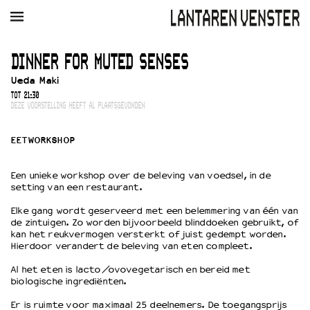
AGENDA
FILM
MUZIEK
RESTAURANT
VERHUUR
DINNER FOR MUTED SENSES
Ueda Maki
Winkelmandje
Zoek
TOT 21:30
DEZE VOORSTELLING HEEFT AL PLAATSGEVONDEN
PLAN JE BEZOEK
Openingstijden & contact
EETWORKSHOP
Bereikbaarheid
Kaartverkoop
Een unieke workshop over de beleving van voedsel, in de
setting van een restaurant.
Elke gang wordt geserveerd met een belemmering van één van
de zintuigen. Zo worden bijvoorbeeld blinddoeken gebruikt, of
EDUCATIE
kan het reukvermogen versterkt of juist gedempt worden.
Schoolvoorstellingen
Hierdoor verandert de beleving van eten compleet.
Filmprogramma’s Primair Onderwijs
Al het eten is lacto/ovovegetarisch en bereid met
Filmprogramma’s VO/MBO
biologische ingrediënten.
Speciale educatieprogramma’s
Er is ruimte voor maximaal 25 deelnemers. De toegangsprijs