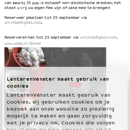
van &euro; 35 p.p. is inclusief non-alcoholische dranken. Het
staat u vrij uw eigen fles wijn of sake mee te brengen!
OVER LANTARENVENSTER
Reserveer plaatsen tot 25 september via
Wat we doen
witchlab@gmail.com
.
Werken bij
Wie is wie
Reserveren kan tot 25 september via
witchlab@gmail.com
.
Word vriend
www.ueda.nl/dinner
Historie
Partners
Huisregels
Privacyverklaring
Integriteits- en gedragscode
LantarenVenster maakt gebruik van
Duurzaamheid
cookies
Culturele boycot Israël
LantarenVenster maakt gebruik van
Ruimte voor artistieke vrijheid – VNPF
cookies. Wij gebruiken cookies om je
bezoek aan onze website zo plezierig
mogelijk te maken en gaan zorgvuldig
met je privacy om. Cookies die volgen
hoe jij met de site omgaat zijn altijd