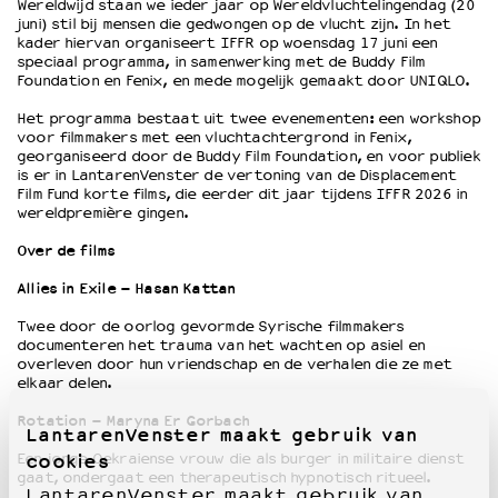
Wereldwijd staan we ieder jaar op Wereldvluchtelingendag (20
juni) stil bij mensen die gedwongen op de vlucht zijn. In het
kader hiervan organiseert IFFR op woensdag 17 juni een
OVER LANTARENVENSTER
speciaal programma, in samenwerking met de Buddy Film
Foundation en Fenix, en mede mogelijk gemaakt door UNIQLO.
Wat we doen
Werken bij
Het programma bestaat uit twee evenementen: een workshop
voor filmmakers met een vluchtachtergrond in Fenix,
Wie is wie
georganiseerd door de Buddy Film Foundation, en voor publiek
Word vriend
is er in LantarenVenster de vertoning van de Displacement
Historie
Film Fund korte films, die eerder dit jaar tijdens IFFR 2026 in
wereldpremière gingen.
Partners
Huisregels
Over de films
Privacyverklaring
Allies in Exile – Hasan Kattan
Integriteits- en gedragscode
Duurzaamheid
Twee door de oorlog gevormde Syrische filmmakers
documenteren het trauma van het wachten op asiel en
Culturele boycot Israël
overleven door hun vriendschap en de verhalen die ze met
Ruimte voor artistieke vrijheid – VNPF
elkaar delen.
Rotation – Maryna Er Gorbach
LantarenVenster maakt gebruik van
cookies
Een jonge Oekraiense vrouw die als burger in militaire dienst
gaat, ondergaat een therapeutisch hypnotisch ritueel.
LantarenVenster maakt gebruik van