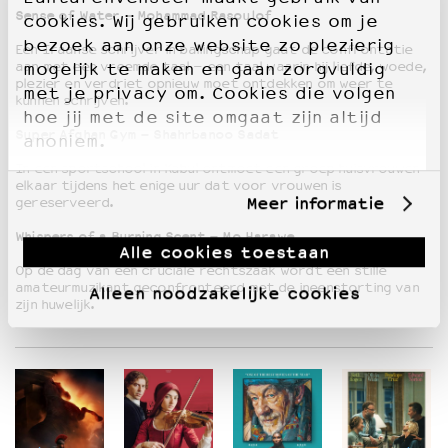
Sense of Water – Mohammad Rasoulof
cookies. Wij gebruiken cookies om je
bezoek aan onze website zo plezierig
Een Iraanse schrijver in ballingschap gaat de confrontatie
aan met een vreemde taal – een taal waarin hij liefde, woede,
mogelijk te maken en gaan zorgvuldig
plezier en verdriet opnieuw moet ontdekken om weer te
met je privacy om. Cookies die volgen
kunnen schrijven.
hoe jij met de site omgaat zijn altijd
Super Afghan Gym – Shahrbanoo Sadat
anoniem.
In een sportschool in Kabul ontmoet een groep huisvrouwen
elkaar tijdens het enige uur dat voor vrouwen is
Meer informatie
gereserveerd.
Whispers of a Burning Scent – Mo Harawe
Alle cookies toestaan
Op de dag van een cruciale rechtszaak wordt een stille
amateurmuzikant geconfronteerd met de ineenstorting van
Alleen noodzakelijke cookies
zijn huwelijk.