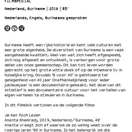
FILMSPECIAL
Nederland, Suriname
2019
85’
OVER LANTARENVENSTER
Nederlands, Engels, Surinaams gesproken
Wat we doen
Werken bij
Wie is wie
Word vriend
Suriname heeft een rijke historie en kent vele culturen met
een grote eigenheid. De diversiteit van Suriname is een vaak
Historie
aangehaalde kwaliteit. Veel van wat zich heeft afgespeeld,
Partners
zich nog afspeelt en ontwikkelt, is verborgen voor grote
delen van onze gemeenschap. Dit kan tot leven worden
Huisregels
gebracht op het grote witte doek of op de intiemere tv in
Privacyverklaring
huiselijke kring. Doculab ‘8 voor 40’ is geïnitieerd ter
Integriteits- en gedragscode
gelegenheid van 40 jaar Onafhankelijkheid; voor ieder
jubileumjaar is een documentaire gemaakt. Het doel van dit
Duurzaamheid
initiatief is een documentaire cultuur voor het vertellen van
Culturele boycot Israël
eigen verhalen te stimuleren in Suriname.
Ruimte voor artistieke vrijheid – VNPF
In dit filmblok vertonen we de volgende films:
Je Kan Toch Lezen
Ananta Khemradj, 2019, Nederland/Suriname, 48′
Ananta vraagt zich af waarom ze zo weinig weet over de
roerige jaren ’80 in Suriname. Is het belangrijk om die