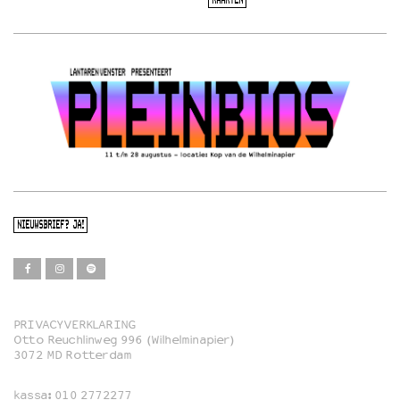
KAARTEN
NIEUWSBRIEF? JA!
PRIVACYVERKLARING
Otto Reuchlinweg 996 (Wilhelminapier)
Film
3072 MD Rotterdam
Muziek
kassa:
010 2772277