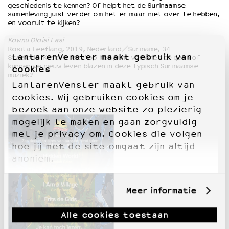
geschiedenis te kennen? Of helpt het de Surinaamse
samenleving juist verder om het er maar niet over te hebben,
en vooruit te kijken?
Kownu Oloisi Lasi
Rosita Leeflang, 2019, Nederland/Suriname, 34
LantarenVenster maakt gebruik van
Staat de ‘Kaseko Jazz’ op het punt verloren te gaan of
kunnen we nieuw leven blazen in deze typisch Surinaamse
cookies
muziek?
LantarenVenster maakt gebruik van
cookies. Wij gebruiken cookies om je
bezoek aan onze website zo plezierig
mogelijk te maken en gaan zorgvuldig
met je privacy om. Cookies die volgen
hoe jij met de site omgaat zijn altijd
anoniem.
Meer informatie
Alle cookies toestaan