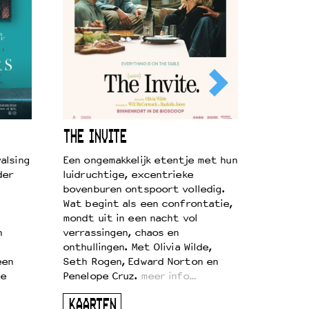
THE INVITE
alsing
Een ongemakkelijk etentje met hun
der
luidruchtige, excentrieke
bovenburen ontspoort volledig.
Wat begint als een confrontatie,
mondt uit in een nacht vol
n
verrassingen, chaos en
onthullingen. Met Olivia Wilde,
een
Seth Rogen, Edward Norton en
te
Penelope Cruz.
meer info…
KAARTEN