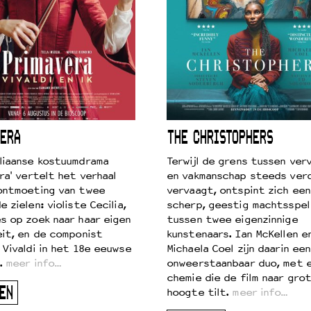
ERA
THE CHRISTOPHERS
liaanse kostuumdrama
Terwijl de grens tussen verv
ra' vertelt het verhaal
en vakmanschap steeds ver
ontmoeting van twee
vervaagt, ontspint zich een
 zielen: violiste Cecilia,
scherp, geestig machtsspel
s op zoek naar haar eigen
tussen twee eigenzinnige
eit, en de componist
kunstenaars. Ian McKellen e
 Vivaldi in het 18e eeuwse
Michaela Coel zijn daarin een
.
meer info…
onweerstaanbaar duo, met 
chemie die de film naar gro
EN
hoogte tilt.
meer info…