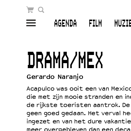
Winkelmandje
Zoek
AGENDA
FILM
MUZI
PLAN JE BEZOEK
Openingstijden & contact
DRAMA/MEX
Bereikbaarheid
Kaartverkoop
Gerardo Naranjo
Acapulco was ooit een van Mexic
die met zijn mooie stranden en i
EDUCATIE
de rijkste toeristen aantrok. De
Schoolvoorstellingen
geen goed gedaan. Het verval he
Filmprogramma’s Primair Onderwijs
ingezet en van het dure vakantie
meer overgebleven dan een deca