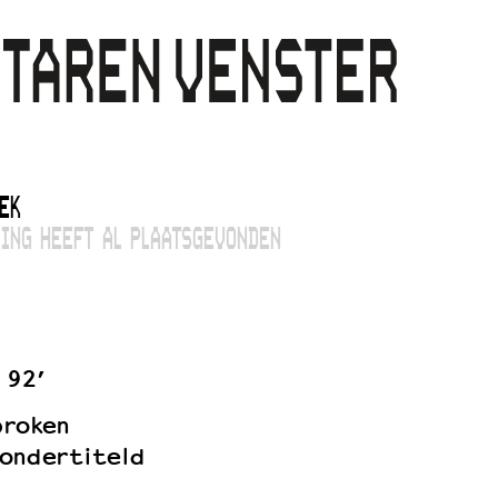
EK
ING HEEFT AL PLAATSGEVONDEN
92’
proken
ondertiteld