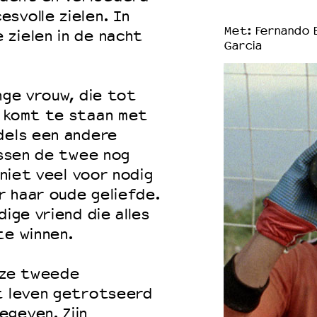
svolle zielen. In
Met: Fernando B
 zielen in de nacht
Garcia
nge vrouw, die tot
g komt te staan met
dels een andere
ussen de twee nog
 niet veel voor nodig
r haar oude geliefde.
dige vriend die alles
te winnen.
nze tweede
et leven getrotseerd
egeven. Zijn