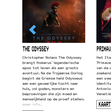
ICL
THE ODYSSEY
PRIMAV
k je de
Christopher Nolans The Odyssey
Het Ita
aires
brengt Homerus' legendarische
'Primave
on
epos tot leven als een groots
van de 
…
avontuur. Na de Trojaanse Oorlog
zoekende
begint de Griekse held Odysseus
een wee
aan een gevaarlijke tocht naar
identit
huis, vol goden, monsters en
Antonio
beproevingen die zijn moed en
Venetië
menselijkheid op de proef stellen.
KAART
meer info…