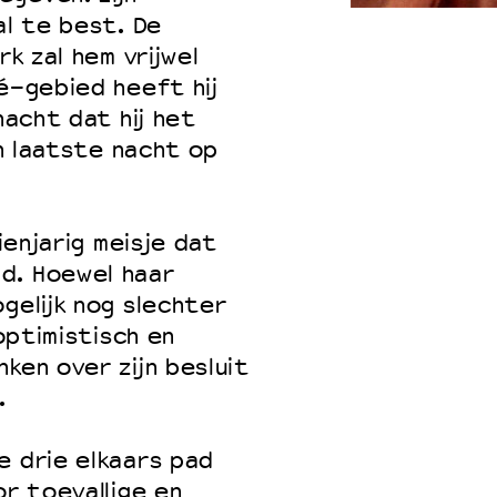
al te best. De
rk zal hem vrijwel
vé-gebied heeft hij
 VNPF
nacht dat hij het
jn laatste nacht op
tienjarig meisje dat
d. Hoewel haar
gelijk nog slechter
 optimistisch en
ken over zijn besluit
.
e drie elkaars pad
or toevallige en