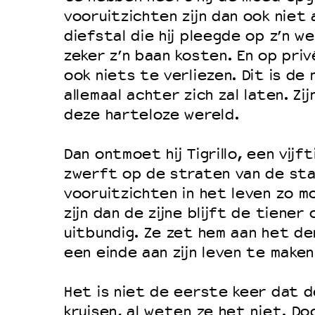
vooruitzichten zijn dan ook niet 
Duurzaamheid
diefstal die hij pleegde op z’n we
Culturele boycot Israël
zeker z’n baan kosten. En op pri
Ruimte voor artistieke vrijheid –
ook niets te verliezen. Dit is de 
allemaal achter zich zal laten. Zi
deze harteloze wereld.
Dan ontmoet hij Tigrillo, een vijf
zwerft op de straten van de sta
vooruitzichten in het leven zo mo
zijn dan de zijne blijft de tiener
uitbundig. Ze zet hem aan het den
een einde aan zijn leven te maken
Het is niet de eerste keer dat d
kruisen, al weten ze het niet. Do