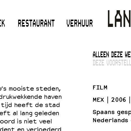
EK
RESTAURANT
VERHUUR
ALLEEN DEZE WE
DEZE VOORSTELL
FILM
o’s mooiste steden,
ndrukwekkende haven
MEX
2006
 tijd heeft de stad
Spaans ges
eft al lang geleden
Nederlands 
oord is niet veel
dent en verloederd