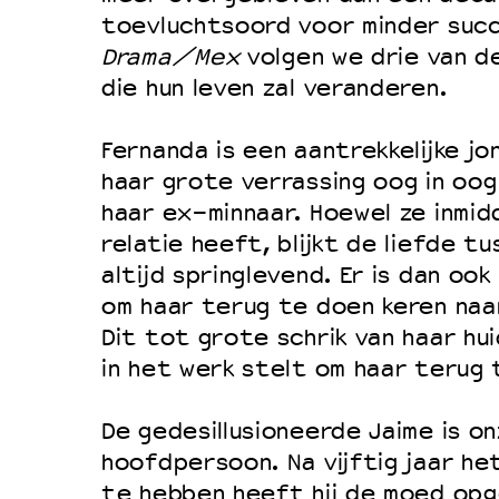
Filmprogramma’s VO/MBO
toevluchtsoord voor minder succe
Speciale educatieprogramma’s
Drama/Mex
volgen we drie van de
die hun leven zal veranderen.
OVER LANTARENVENSTER
Fernanda is een aantrekkelijke jo
Wat we doen
haar grote verrassing oog in oo
haar ex-minnaar. Hoewel ze inmid
Werken bij
relatie heeft, blijkt de liefde t
Wie is wie
altijd springlevend. Er is dan ook
Word vriend
om haar terug te doen keren naa
Historie
Dit tot grote schrik van haar hui
in het werk stelt om haar terug 
Partners
Huisregels
De gedesillusioneerde Jaime is o
Privacyverklaring
hoofdpersoon. Na vijftig jaar h
Integriteits- en gedragscode
te hebben heeft hij de moed opg