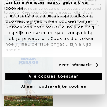
producent Ari Aster (
Beau Is Afraid, Midsommar, Hereditary
)
LantarenVenster maakt gebruik van
Het concept is verfrissend en haalt op originele wijze actuele
cookies
thema’s aan zoals cancel culture en de obsessie om beroemd
te worden. Cage speelt één van zijn beste rollen uit zijn
LantarenVenster maakt gebruik van
carrière, zonder grote emoties, maar droogkomisch en
ingetogen. Andere bekende gezichten in de film zijn Julianne
cookies. Wij gebruiken cookies om je
Nicholson (
I, Tonya
) en Michael Cera (
Gloria Bell, Superbad
).
bezoek aan onze website zo plezierig
mogelijk te maken en gaan zorgvuldig
met je privacy om. Cookies die volgen
hoe jij met de site omgaat zijn altijd
anoniem.
Meer informatie
Alle cookies toestaan
Alleen noodzakelijke cookies