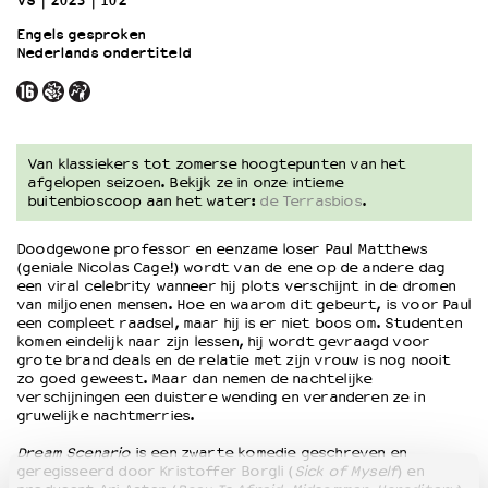
VS
2023
102’
Engels gesproken
Nederlands ondertiteld
OVER LANTARENVENSTER
Wat we doen
Werken bij
Wie is wie
Word vriend
Van klassiekers tot zomerse hoogtepunten van het
afgelopen seizoen. Bekijk ze in onze intieme
Historie
buitenbioscoop aan het water:
de Terrasbios
.
Partners
Huisregels
Doodgewone professor en eenzame loser Paul Matthews
Privacyverklaring
(geniale Nicolas Cage!) wordt van de ene op de andere dag
een viral celebrity wanneer hij plots verschijnt in de dromen
Integriteits- en gedragscode
van miljoenen mensen. Hoe en waarom dit gebeurt, is voor Paul
Duurzaamheid
een compleet raadsel, maar hij is er niet boos om. Studenten
komen eindelijk naar zijn lessen, hij wordt gevraagd voor
Culturele boycot Israël
grote brand deals en de relatie met zijn vrouw is nog nooit
Ruimte voor artistieke vrijheid – VNPF
zo goed geweest. Maar dan nemen de nachtelijke
verschijningen een duistere wending en veranderen ze in
gruwelijke nachtmerries.
Dream Scenario
is een zwarte komedie geschreven en
geregisseerd door Kristoffer Borgli (
Sick of Myself
) en